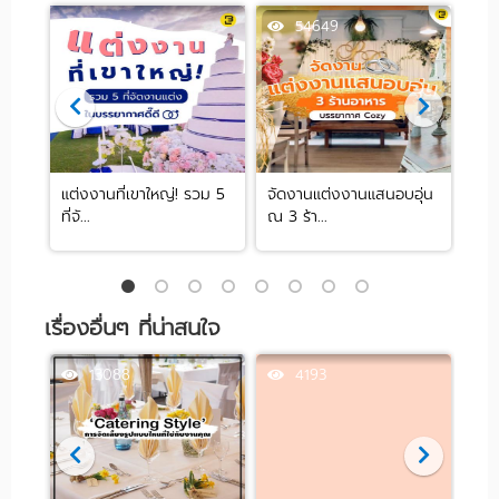
63904
54649
จัด
แต่งงานที่เขาใหญ่! รวม 5
จัดงานแต่งงานแสนอบอุ่น
รวม
ที่จั...
ณ 3 ร้า...
หลาก
เรื่องอื่นๆ ที่น่าสนใจ
13088
4193