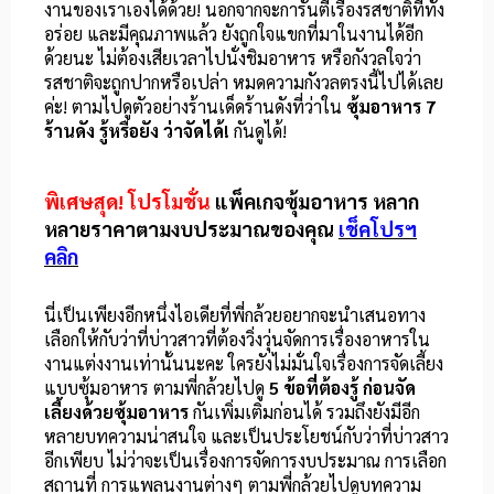
งานของเราเองได้ด้วย! นอกจากจะการันตีเรื่องรสชาติที่ทั้ง
อร่อย และมีคุณภาพแล้ว ยังถูกใจแขกที่มาในงานได้อีก
ด้วยนะ ไม่ต้องเสียเวลาไปนั่งชิมอาหาร หรือกังวลใจว่า
รสชาติจะถูกปากหรือเปล่า หมดความกังวลตรงนี้ไปได้เลย
ค่ะ! ตามไปดูตัวอย่างร้านเด็ดร้านดังที่ว่าใน
ซุ้มอาหาร 7
ร้านดัง รู้หรือยัง ว่าจัดได้!
กันดูได้!
พิเศษสุด!
โปรโมชั่น
แพ็คเกจซุ้มอาหาร หลาก
หลายราคาตามงบประมาณของคุณ
เช็คโปรฯ
คลิก
นี่เป็นเพียงอีกหนึ่งไอเดียที่พี่กล้วยอยากจะนำเสนอทาง
เลือกให้กับว่าที่บ่าวสาวที่ต้องวิ่งวุ่นจัดการเรื่องอาหารใน
งานแต่งงานเท่านั้นนะคะ ใครยังไม่มั่นใจเรื่องการจัดเลี้ยง
แบบซุ้มอาหาร ตามพี่กล้วยไปดู
5 ข้อที่ต้องรู้ ก่อนจัด
เลี้ยงด้วยซุ้มอาหาร
กันเพิ่มเติมก่อนได้ รวมถึงยังมีอีก
หลายบทความน่าสนใจ และเป็นประโยชน์กับว่าที่บ่าวสาว
อีกเพียบ ไม่ว่าจะเป็นเรื่องการจัดการงบประมาณ การเลือก
สถานที่ การแพลนงานต่างๆ ตามพี่กล้วยไปดูบทความ