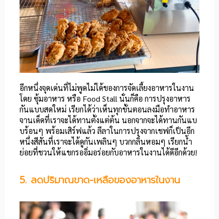
อีกหนึ่งจุดเด่นที่ไม่พูดไม่ได้ของการจัดเลี้ยงอาหารในงาน
โดย ซุ้มอาหาร หรือ Food Stall นั่นก็คือ การปรุงอาหาร
กันแบบสดใหม่ เรียกได้ว่าเห็นทุกขั้นตอนลงมือทำอาหาร
จานเด็ดที่เราจะได้ทานตั้งแต่ต้น นอกจากจะได้ทานกันแบ
บร้อนๆ พร้อมเสิร์ฟแล้ว ลีลาในการปรุงจากเชฟก็เป็นอีก
หนึ่งสีสันที่เราจะได้ดูกันเพลินๆ บวกกลิ่นหอมๆ เรียกน้ำ
ย่อยที่ชวนให้แขกรออิ่มอร่อยกับอาหารในงานได้ดีอีกด้วย!
5. ลดปริมาณขาด-เหลือของอาหารในงาน