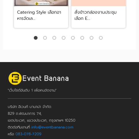
รับ
Catering Style เลือกอา
สั่งข้าวกล่องงานประชุม
สถา
หารจัดเล...
เลือก E...
ยากา
"เว็บไซต์อันดับ 1 เพื่อคนจัดงาน"
บริษัท อีเวนท์ บานาน่า จำกัด
829 ถ.พัฒนาการ 74,
เขตประเวศ, แขวงประเวศ, กรุงเทพฯ 10250
ติดต่อทีมงานที่
info@eventbanana.com
หรือ
083-078-7209