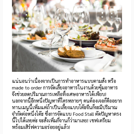
แน่นอนว่าเนื่องจากเป็นการทำอาหารแบบตามสั่ง หรือ
made to order การจัดเลี้ยงอาหารในงานด้วยซุ้มอาหาร
จึงช่วยลดปริมาณการเหลือทิ้งเศษอาหารได้เพียบ!
นอกจากนี้อีกหนึ่งปัญหาที่ใครหลายๆ คนต้องเจอก็คืออยาก
ทานเมนูนี้เพิ่มแต่ถ้าเป็นเลี้ยงแบบโต๊ะจีนก็จะมีปริมาณ
จำกัดต่อหนึ่งโต๊ะ ซึ่งการจัดแบบ Food Stall ตัดปัญหาตรง
นี้ไปได้เลยค่ะ จะสั่งเพิ่มกี่จานก็ว่ามาเลย! เชฟเตรียม
พร้อมเสิร์ฟความอร่อยอยู่แล้ว!