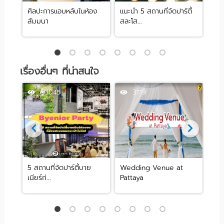
ศิลปะการแอบหลับในห้อง
แนะนำ 5 สถานที่จัดปาร์ตี้
[รีว
สัมมนา
สละโส...
by .
เรื่องอื่นๆ ที่น่าสนใจ
60045
3719
น
5 สถานที่จัดปาร์ตี้บาย
Wedding Venue at
5 สถ
เนียร์ก่...
Pattaya
เทศก