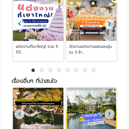
63892
54642
จัด
แต่งงานที่เขาใหญ่! รวม 5
จัดงานแต่งงานแสนอบอุ่น
รวม
ที่จั...
ณ 3 ร้า...
หลาก
เรื่องอื่นๆ ที่น่าสนใจ
5746
14590