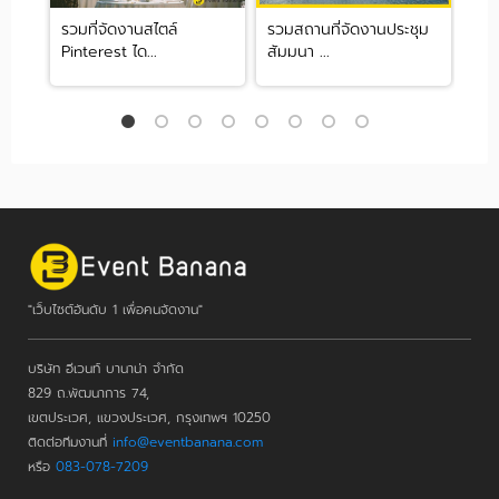
ล่น
รวมที่จัดงานสไตล์
รวมสถานที่จัดงานประชุม
รวม
Pinterest ได...
สัมมนา ...
ไม่ต.
"เว็บไซต์อันดับ 1 เพื่อคนจัดงาน"
บริษัท อีเวนท์ บานาน่า จำกัด
829 ถ.พัฒนาการ 74,
เขตประเวศ, แขวงประเวศ, กรุงเทพฯ 10250
ติดต่อทีมงานที่
info@eventbanana.com
หรือ
083-078-7209