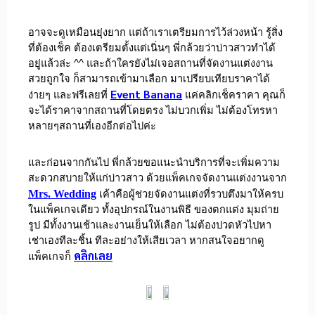
อาจจะดูเหมือนยุ่งยาก แต่ถ้าเราเตรียมการไว้ล่วงหน้า รู้สิ่ง
ที่ต้องเช็ค ต้องเตรียมตั้งแต่เนิ่นๆ พี่กล้วยว่าบ่าวสาวทำได้
อยู่แล้วล่ะ ^^ และถ้าใครยังไม่เจอสถานที่จัดงานแต่งงาน
สวยถูกใจ ก็สามารถเข้ามาเลือก มาเปรียบเทียบราคาได้
Event Banana
ง่ายๆ และฟรีเลยที่
แค่คลิกเช็คราคา คุณก็
จะได้ราคาจากสถานที่โดยตรง ไม่บวกเพิ่ม ไม่ต้องโทรหา
หลายๆสถานที่เองอีกต่อไปค่ะ
และก่อนจากกันไป พี่กล้วยขอแนะนำบริการที่จะเพิ่มความ
สะดวกสบายให้แก่บ่าวสาว ด้วยแพ็คเกจจัดงานแต่งงานจาก
Mrs. Wedding
เค้าคือผู้ช่วยจัดงานแต่งที่รวบตึงมาให้ครบ
ในแพ็คเกจเดียว ทั้งอุปกรณ์ในงานพิธี ของตกแต่ง มุมถ่าย
รูป มีทั้งงานเช้าและงานเย็นให้เลือก ไม่ต้องปวดหัวไปหา
เช่าเองทีละชิ้น ทีละอย่างให้เสียเวลา หากสนใจอยากดู
คลิกเลย
แพ็คเกจก็