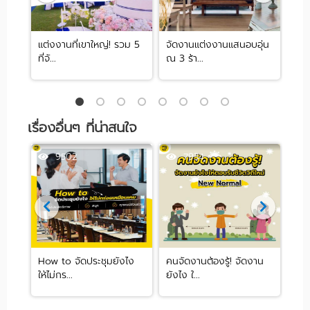
จัด
แต่งงานที่เขาใหญ่! รวม 5
จัดงานแต่งงานแสนอบอุ่น
รวม
ที่จั...
ณ 3 ร้า...
หลาก
เรื่องอื่นๆ ที่น่าสนใจ
9502
7934
How to จัดประชุมยังไง
คนจัดงานต้องรู้! จัดงาน
อาห
ให้ไม่กร...
ยังไง ใ...
งาน