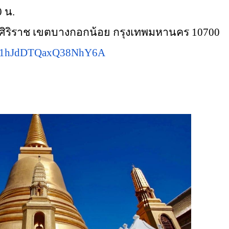
0 น.
แขวงศิริราช เขตบางกอกน้อย กรุงเทพมหานคร 10700
aps/1hJdDTQaxQ38NhY6A