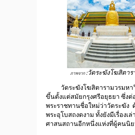
:
วัดระฆังโฆสิตาร
ภาพจาก
วัดระฆังโฆสิตารามวรมหาวิหาร เ
ขึ้นตั้งแต่สมัยกรุงศรีอยุธยา ซึ
พระราชทานชื่อใหม่ว่าวัดระฆัง 
พระอุโบสถงดงาม ทั้งยังมีเรื่องเล
ศาสนสถานอีกหนึ่งแห่งที่ผู้คน