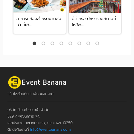
ไว้
อาหารกล่องสำหรับงานสัม
ปีดี หรือ ปีชง รวมสถานที่
Gu
นา ที่เย...
ไหว้พ...
Ven
"เว็บไซต์อันดับ 1 เพื่อคนจัดงาน"
บริษัท อีเวนท์ บานาน่า จำกัด
829 ถ.พัฒนาการ 74,
เขตประเวศ, แขวงประเวศ, กรุงเทพฯ 10250
ติดต่อทีมงานที่
info@eventbanana.com