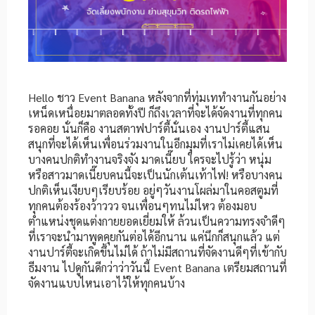
Hello ชาว Event Banana หลังจากที่ทุ่มเททำงานกันอย่าง
เหน็ดเหนื่อยมาตลอดทั้งปี ก็ถึงเวลาที่จะได้จัดงานที่ทุกคน
รอคอย นั่นก็คือ งานสตาฟปาร์ตี้นั่นเอง งานปาร์ตี้แสน
สนุกที่จะได้เห็นเพื่อนร่วมงานในอีกมุมที่เราไม่เคยได้เห็น
บางคนปกติทำงานจริงจัง มาดเนี๊ยบ ใครจะไปรู้ว่า หนุ่ม
หรือสาวมาดเนี๊ยบคนนี้จะเป็นนักเต้นเท้าไฟ! หรือบางคน
ปกติเห็นเงียบๆเรียบร้อย อยู่ๆวันงานโผล่มาในคอสตูมที่
ทุกคนต้องร้องว้าววว จนเพื่อนๆทนไม่ไหว ต้องมอบ
ตำแหน่งชุดแต่งกายยอดเยี่ยมให้ ล้วนเป็นความทรงจำดีๆ
ที่เราจะนำมาพูดคุยกันต่อได้อีกนาน แค่นึกก็สนุกแล้ว แต่
งานปาร์ตี้จะเกิดขึ้นไม่ได้ ถ้าไม่มีสถานที่จัดงานดีๆที่เข้ากับ
ธีมงาน ไปดูกันดีกว่าว่าวันนี้ Event Banana เตรียมสถานที่
จัดงานแบบไหนเอาไว้ให้ทุกคนบ้าง