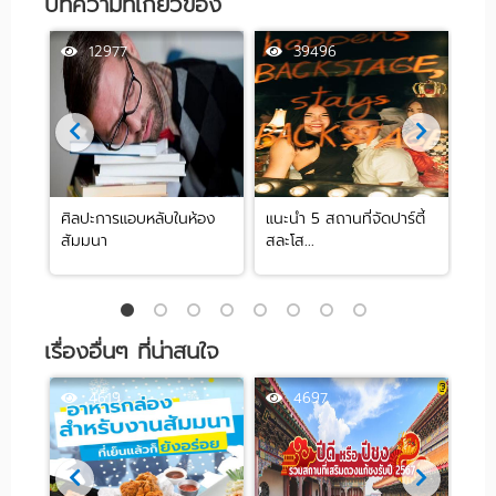
บทความที่เกี่ยวข้อง
12977
39496
ศิลปะการแอบหลับในห้อง
แนะนำ 5 สถานที่จัดปาร์ตี้
[รีว
สัมมนา
สละโส...
by .
เรื่องอื่นๆ ที่น่าสนใจ
4619
4697