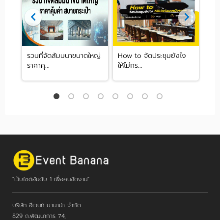
20
รวมที่จัดสัมมนาขนาดใหญ่
How to จัดประชุมยังไง
รวม
ราคาคุ...
ให้ไม่กร...
สบา
"เว็บไซต์อันดับ 1 เพื่อคนจัดงาน"
บริษัท อีเวนท์ บานาน่า จำกัด
829 ถ.พัฒนาการ 74,