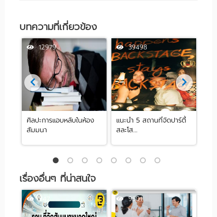
บทความที่เกี่ยวข้อง
12979
39498
ศิลปะการแอบหลับในห้อง
แนะนำ 5 สถานที่จัดปาร์ตี้
[รีว
สัมมนา
สละโส...
by .
เรื่องอื่นๆ ที่น่าสนใจ
947
9501