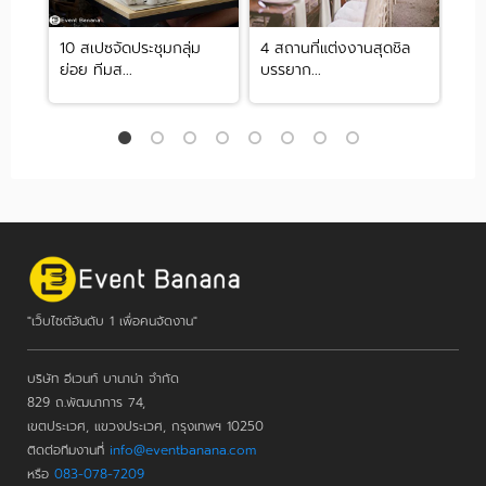
ห้อง
10 สเปซจัดประชุมกลุ่ม
4 สถานที่แต่งงานสุดชิล
คาเฟ
ย่อย ทีมส...
บรรยาก...
จำเ..
"เว็บไซต์อันดับ 1 เพื่อคนจัดงาน"
บริษัท อีเวนท์ บานาน่า จำกัด
829 ถ.พัฒนาการ 74,
เขตประเวศ, แขวงประเวศ, กรุงเทพฯ 10250
ติดต่อทีมงานที่
info@eventbanana.com
หรือ
083-078-7209