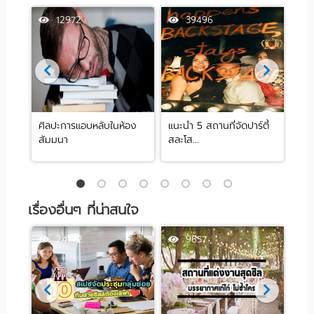
12972
39496
ศิลปะการแอบหลับในห้อง
แนะนำ 5 สถานที่จัดปาร์ตี้
[รีว
สัมมนา
สละโส...
by .
เรื่องอื่นๆ ที่น่าสนใจ
24772
9657