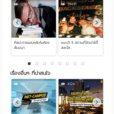
12965
39491
ศิลปะการแอบหลับในห้อง
แนะนำ 5 สถานที่จัดปาร์ตี้
[รีว
สัมมนา
สละโส...
by .
เรื่องอื่นๆ ที่น่าสนใจ
7907
4124