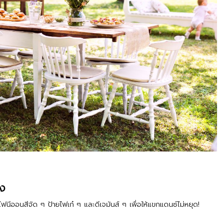
สง
้ไฟนีออนสีจัด ๆ ป้ายไฟเก๋ ๆ และดีเจมันส์ ๆ เพื่อให้แขกแดนซ์ไม่หยุด!