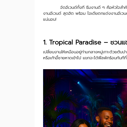
จัดอีเวนต์ทั้งที ธีมงานดี ๆ คือหัวใจสำคัญท
งานอีเวนต์ สุดฮิต พร้อม ไอเดียตกแต่งงานอีเวนต
แน่นอน!
1. Tropical Paradise – ชวนแขก
เปลี่ยนงานให้เหมือนอยู่ท่ามกลางหมู่เกาะด้วยต้นป
หรือเก้าอี้ชายหาดเข้าไป แขกจะได้ฟีลพักร้อนทันทีที่