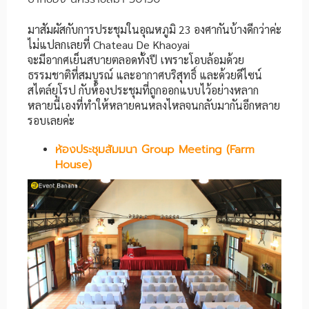
มาสัมผัสกับการประชุมในอุณหภูมิ 23 องศากันบ้างดีกว่าค่ะ
ไม่แปลกเลยที่ Chateau De Khaoyai
จะมีอากศเย็นสบายตลอดทั้งปี เพราะโอบล้อมด้วย
ธรรมชาติที่สมบูรณ์ และอากาศบริสุทธิ์ และด้วยดีไซน์
สไตล์ยุโรป กับห้องประชุมที่ถูกออกแบบไว้อย่างหลาก
หลายนี่เองที่ทำให้หลายคนหลงไหลจนกลับมากันอีกหลาย
รอบเลยค่ะ
ห้องประชุมสัมมนา Group Meeting (Farm
House)