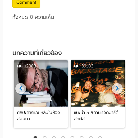
Comment
ทั้งหมด 0 ความเห็น
บทความที่เกี่ยวข้อง
12989
39503
ศิลปะการแอบหลับในห้อง
แนะนำ 5 สถานที่จัดปาร์ตี้
[รีว
สัมมนา
สละโส...
by .