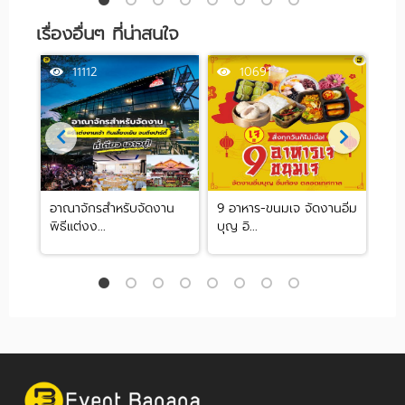
เรื่องอื่นๆ ที่น่าสนใจ
11112
10691
ด
อาณาจักรสำหรับจัดงาน
9 อาหาร-ขนมเจ จัดงานอิ่ม
5 
พิธีแต่งง...
บุญ อิ...
สุดป