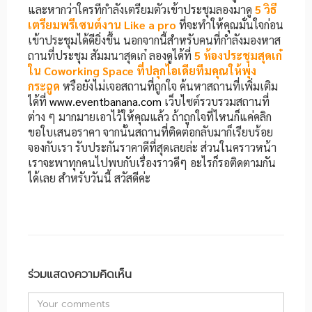
และหากว่าใครทีกำลังเตรียมตัวเข้าประชุมลองมาดู
5 วิธี
เตรียมพรีเซนต์งาน Like a pro
ที่จะทำให้คุณมั่นใจก่อน
เข้าประชุมได้ดียิ่งขึ้น นอกจากนี้สำหรับคนที่กำลังมองหาส
ถานที่ประชุม สัมมนาสุดเก๋ ลองดูได้ที่
5 ห้องประชุมสุดเก๋
ใน Coworking Space
ที่ปลุกไอเดียทีมคุณให้พุ่ง
กระฉูด
หรือยังไม่เจอสถานที่ถูกใจ ค้นหาสถานที่เพิ่มเติม
ได้ที่
www.eventbanana.com
เว็บไซต์รวบรวมสถานที่
ต่าง ๆ มากมายเอาไว้ให้คุณแล้ว ถ้าถูกใจที่ไหนก็แค่คลิก
ขอใบเสนอราคา จากนั้นสถานที่ติดต่อกลับมาก็เรียบร้อย
จองกับเรา รับประกันราคาดีที่สุดเลยล่ะ ส่วนในคราวหน้า
เราจะพาทุกคนไปพบกับเรื่องราวดีๆ อะไรก็รอติดตามกัน
ได้เลย สำหรับวันนี้ สวัสดีค่ะ
ร่วมแสดงความคิดเห็น