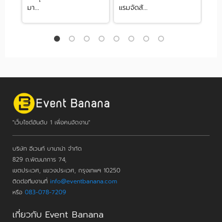
มา...
แรมจัดสั...
ดี เล
"เว็บไซต์อันดับ 1 เพื่อคนจัดงาน"
บริษัท อีเวนท์ บานาน่า จำกัด
829 ถ.พัฒนาการ 74,
เขตประเวศ, แขวงประเวศ, กรุงเทพฯ 10250
ติดต่อทีมงานที่
info@eventbanana.com
หรือ
083-078-7209
เกี่ยวกับ Event Banana