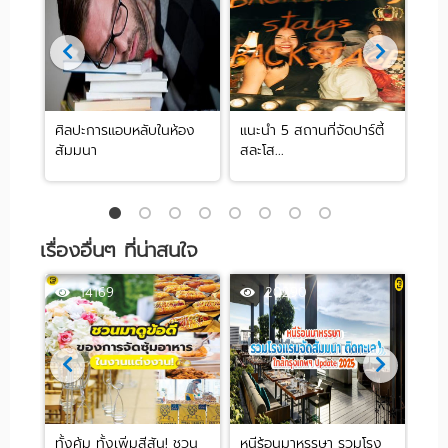
ศิลปะการแอบหลับในห้อง
แนะนำ 5 สถานที่จัดปาร์ตี้
[รีว
สัมมนา
สละโส...
by .
เรื่องอื่นๆ ที่น่าสนใจ
14169
20290
ทั้งคุ้ม ทั้งเพิ่มสีสัน! ชวน
หนีร้อนมาหรรษา รวมโรง
พาม