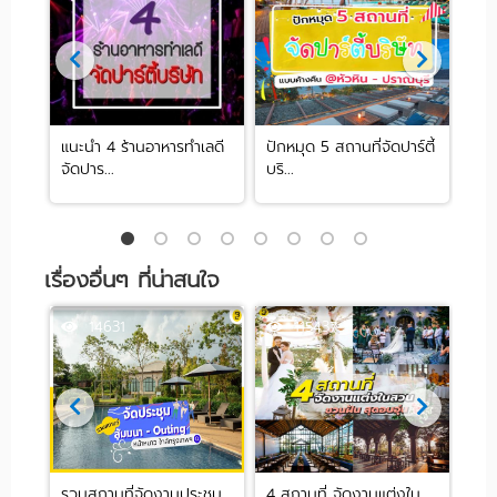
าน
แนะนำ 4 ร้านอาหารทำเลดี
ปักหมุด 5 สถานที่จัดปาร์ตี้
10 
จัดปาร...
บริ...
ใกล.
เรื่องอื่นๆ ที่น่าสนใจ
14631
115437
รวมสถานที่จัดงานประชุม
4 สถานที่ จัดงานแต่งใน
5 ร้