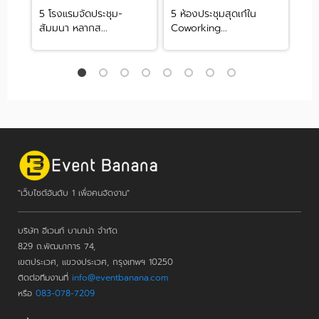
5 โรงแรมจัดประชุม-
5 ห้องประชุมสุดเก๋ใน
รวม
สัมมนา หลากส...
Coworking...
XL ส
"เว็บไซต์อันดับ 1 เพื่อคนจัดงาน"
บริษัท อีเวนท์ บานาน่า จำกัด
829 ถ.พัฒนาการ 74,
เขตประเวศ, แขวงประเวศ, กรุงเทพฯ 10250
ติดต่อทีมงานที่
info@eventbanana.com
หรือ
083-078-7209