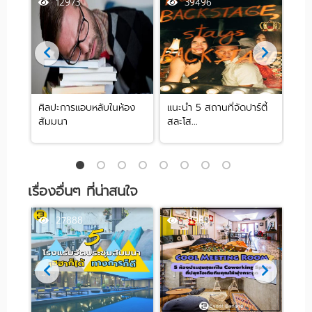
12973
39496
ศิลปะการแอบหลับในห้อง
แนะนำ 5 สถานที่จัดปาร์ตี้
[รีว
สัมมนา
สละโส...
by .
เรื่องอื่นๆ ที่น่าสนใจ
27888
31960