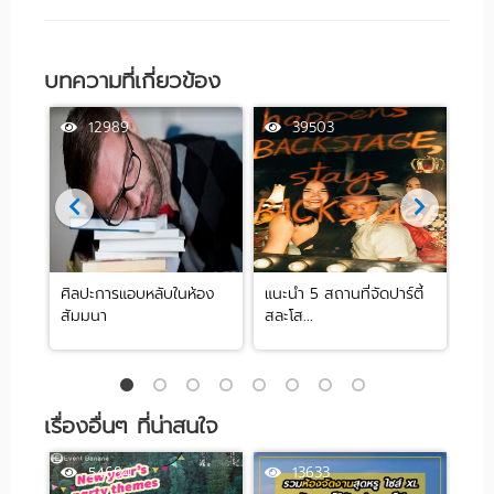
บทความที่เกี่ยวข้อง
12989
39503
ศิลปะการแอบหลับในห้อง
แนะนำ 5 สถานที่จัดปาร์ตี้
[รีว
สัมมนา
สละโส...
by .
เรื่องอื่นๆ ที่น่าสนใจ
54684
13633