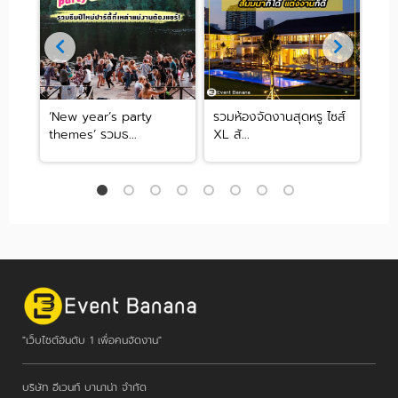
‘New year’s party
รวมห้องจัดงานสุดหรู ไซส์
UPD
themes’ รวมธ...
XL สั...
โรงแ
"เว็บไซต์อันดับ 1 เพื่อคนจัดงาน"
บริษัท อีเวนท์ บานาน่า จำกัด