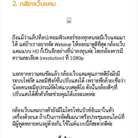
2. กล้องเว็บแคม
ถึงแม้ว่าแล็ปท็อป/คอมพิวเตอร์ของทุกคนจะมีเว็บแคมมา
ให้ แต่ถ้าเราอยากจัด Webinar ให้ออกมาดูดีที่สุด กล้องเว็บ
แคมแบบ HD ก็เป็นอีกอย่างที่น่าลงทุนค่ะ โดยกล้องควรมี
ความละเอียด (resolution) ที่ 1080p
นอกจากความคมชัดแล้ว กล้องเว็บแคมคุณภาพดียังมักมี
ระบบโฟกัส และมีฟังก์ชั่นปรับแสงได้ เพราะพี่กล้วยเชื่อว่า
น้อยคนจะมีอุปกรณ์จัดไฟแบบสตูดิโอ ดังนั้นกล้องดีๆที่
ปรับแสงได้สักตัวก็จะช่วยคุณได้เยอะเลยค่ะ
กล้องเว็บแคมบางตัวยังมีไมโครโฟนบิวท์อินมาในตัว
เครื่องด้วยนะ ถ้าเป็นการจัดสัมมนาหรือประชุมออนไลน์ที่
มีผู้พูดหลายคนอยู่ด้วยกัน ใช้ไมค์แบบนี้ก็สะดวกดีค่ะ