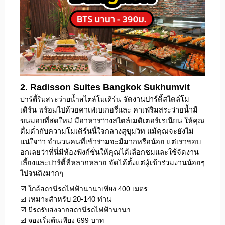
2. Radisson Suites Bangkok Sukhumvit
ปาร์ตี้ริมสระว่ายน้ำสไตล์โมเดิร์น
จัดงานปาร์ตี้สไตล์โม
เดิร์น พร้อมไปด้วยคาเฟ่เบเกอรี่และ คาเฟ่ริมสระว่ายน้ำมี
ขนมอบที่สดใหม่
มีอาหารว่างสไตล์เมดิเตอร์เรเนียน ให้คุณ
ดื่มด่ำกับความโมเดิร์นนี้ใจกลางสุขุมวิท แม้คุณจะยังไม่
แน่ใจว่า จำนวนคนที่เข้าร่วมจะมีมากหรือน้อย แต่เราขอบ
อกเลยว่าที่นี่มีห้องฟังก์ชั่นให้คุณได้เลือกชมและใช้จัดงาน
เลี้ยงและปาร์ตี้ที่หลากหลาย จัดได้ตั้งแต่ผู้เข้าร่วมงานน้อยๆ
ไปจนถึงมากๆ
☑️ ใกล้สถานีรถไฟฟ้านานาเพียง 400 เมตร
☑️
เหมาะสำหรับ 20-140 ท่าน
☑️ มีรถรับส่งจากสถานีรถไฟฟ้านานา
☑️ จองเริ่มต้นเพียง 699 บาท