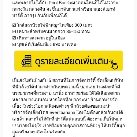
และพลาดไม่ได้กับ Pool Bar จะมาตอนไหนก็ได้ไม่ว่าจะ
กลางวัน กลางคืน จะขึ้นมาจิบกาแฟ หรือมาแฮงค์เอาท์
ปาร์ตี้ ถ่ายรูปกันกับเพื่อนก็ได้
☑️ ใกล้สถานีรถไฟฟ้าพญาไทเพียง 300 เมตร
☑️
เหมาะสำหรับคนมากกว่า 35-150 ท่าน
☑️ เดินทางสะดวก อยู่ในเมือง
☑️ บุฟเฟ่ต์เริ่มต้นเพียง 890 บาท/คน
เป็นยังไงกันบ้างกับ 5 สถานที่ในการจัดปาร์ตี้ จัดเลี้ยงบริษัท
ที่พี่กล้วยได้นำมาฝากกันบทความนี้ บอกเลยว่าแต่ละที่ก็มี
บรรยากาศที่สวยงาม น่านั่ง อาหารอร่อยให้ได้เลือกหลาก
หลายอย่างแน่นอน หากใครที่อยากจะหา ร้านอาหารจัด
เลี้ยง ในช่วงโอกาสพิเศษต่างๆ พี่กล้วยต้องขอแนะนำ
บริการจัดเลี้ยงโดย
eventbanana
โดยไม่ต้องกลัวเกินงบได้
เลยจ้า
พลาดไม่ได้สักที่ ปาร์ตี้แน่นแบบนี้ ต้องตามเก็บให้หมด
!!!
หากยังไม่จุใจ เราพร้อมช่วยคุณหาสถานที่ปังๆ ให้ปาร์ตี้สนุก
สุดเหวี่ยง
มาเลือกไปพร้อมกัน