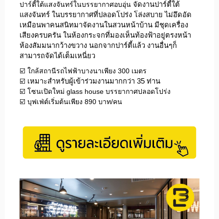
ปาร์ตี้ใต้แสงจันทร์ในบรรยากาศอบอุ่น
จัดงานปาร์ตี้ใต้
แสงจันทร์ ในบรรยากาศที่ปลอดโปร่ง โล่งสบาย ไม่อึดอัด
เหมือนพาคนสนิทมาจัดงานในสวนหน้าบ้าน มีชุดเครื่อง
เสียงครบครัน ในห้องกระจกที่มองเห็นท้องฟ้าอยู่ตรงหน้า
ห้องสัมมนากว้างขวาง นอกจากปาร์ตี้แล้ว งานอื่นๆก็
สามารถจัดได้เต็มเหนี่ยว
☑️ ใกล้สถานีรถไฟฟ้าบางนาเพียง 300 เมตร
☑️
เหมาะสำหรับผู้เข้าร่วมงานมากกว่า 35 ท่าน
☑️ โซนเปิดใหม่ glass house บรรยากาศปลอดโปร่ง
☑️ บุฟเฟ่ต์เริ่มต้นเพียง 890 บาท/คน