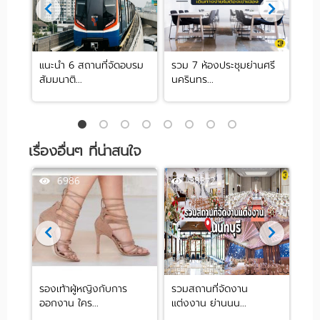
 ย่าน
แนะนำ 6 สถานที่จัดอบรม
รวม 7 ห้องประชุมย่านศรี
10 
สัมมนาติ...
นครินทร...
ปาร์ต
เรื่องอื่นๆ ที่น่าสนใจ
6986
38372
ุก
รองเท้าผู้หญิงกับการ
รวมสถานที่จัดงาน
ฤกษ
ออกงาน ใคร...
แต่งงาน ย่านนน...
/ 2