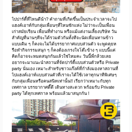
ไปปาร์ตี้ที่ไหนดีน้า? คำถามที่เกิดขึ้นเป็นประจำเวลาจะไป
แฮงค์เอาท์กับกลุ่มเพื่อนๆ
ที่ไหนซักแห่ง ไม่ว่าจะเป็น
เพื่อน
เก่าสมัยเรียน เพื่อนที่ทำงาน หรือแม้แต่งานเลี้ยงบริษัท วัน
สำคัญที่นานๆทีจะได้รวมตัวกันทั้งทีจะนัดเพื่อนทานข้าว
แบบเดิม ๆ ก็คงจะไม่ได้บรรยากาศแบบส่วนตัว จะพูดคุยห
รือทำกิจกรรมสนุก ๆ ก็คงต้องเกรงใจโต๊ะข้าง ๆ แบบนี้แค่
คิดก็อาจจะหมดสนุกกันแล้วใช่ไหมคะ วันนี้พี่กล้วยเลย
อยากจะมาแนะนำสถานที่จัดปาร์ตี้แบบส่วนตัวหรือ Private
party นั่นเอง เหมาะสำหรับชาวแก๊งค์ที่กำลังมองหาสถานที่
ไปแฮงค์เอาท์แบบส่วนตัวที่เราจะได้ใช้เวลาทุกนาทีพิเศษๆ
กับกลุ่มเพื่อนหรือคนสนิทเท่านั้น!! เรียกว่าเหมาะกับทุก
เทศกาล บรรยากาศดี๊ดี เดินทางสะดวก พร้อมรับ Private
party ได้ทุกเทศกาล พร้อมแล้วมาสนุกกัน !