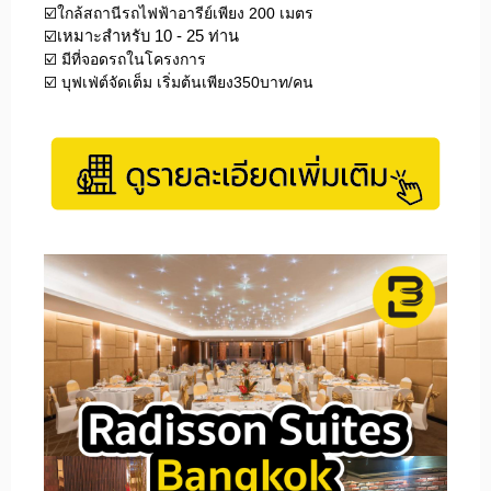
☑️ใกล้สถานีรถไฟฟ้าอารีย์เพียง 200 เมตร
☑️
เหมาะสำหรับ 10 - 25 ท่าน
☑️ มีที่จอดรถในโครงการ
☑️ บุฟเฟ่ต์จัดเต็ม เริ่มต้นเพียง350บาท/คน