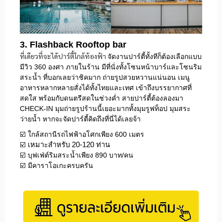
3. Flashback Rooftop bar
ที่เดียวที่จะได้ปาร์ตี้ใกล้ท้องฟ้า
จัดงานปาร์ตี้ทั้งทีก็ต้องเลือกแบบ
มีวิว 360 องศา ภายในร้าน มีที่นั่งทั้งโซนหน้าบาร์และโซนริม
สระน้ำ ที่บอกเลยว่าชิคมาก ถ่ายรูปสวยหวานแน่นอน เมนู
อาหารหลากหลายสั่งได้ทั้งไทยและเทศ เข้าถึงบรรยากาศที่
สดใส พร้อมกับดนตรีสดในช่วงค่ำ สายปาร์ตี้ต้องลองมา
CHECK-IN มุมถ่ายรูปร้านนี้เยอะมากทั้งมุมรูฟท็อป มุมสระ
ว่ายน้ำ หากจะจัดปาร์ตี้คิดถึงที่นี่ได้เลยจ้า
☑️ ใกล้สถานีรถไฟฟ้าอโศกเพียง 600 เมตร
☑️
เหมาะสำหรับ 20-120 ท่าน
☑️ บุฟเฟ่ต์ริมสระน้ำเพียง 890 บาท/คน
☑️ มีคาราโอเกะครบครัน