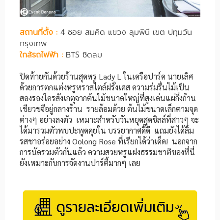
สถานที่ตั้ง :
4 ซอย สมคิด แขวง ลุมพินี เขต ปทุมวัน
กรุงเทพ
ใกล้รถไฟฟ้า :
BTS ชิดลม
ปิดท้ายกันด้วยร้านสุดหรู Lady L ในเครือปาร์ค นายเลิศ
ด้วยการตกแต่งหรูหราสไตล์ฝรั่งเศส ความร่มรื่นไม้เป็น
สองรองใครสังเกตุจากต้นไม้ขนาดใหญ่ที่สูงเด่นแผ่กิ่งก้าน
เขียวขจีอยู่กลางร้าน รายล้อมด้วย ต้นไม้ขนาดเล็กตามจุด
ต่างๆ อย่างลงตัว เหมาะสำหรับวันหยุดสุดชิลล์ที่สาวๆ จะ
ได้มารวมตัวพบปะพูดคุยใน บรรยากาศดี๊ดี แถมยังได้ลิ้ม
รสชาอร่อยอย่าง Oolong Rose ที่เรียกได้ว่าเด็ด! นอกจาก
การนัดรวมตัวกันแล้ว ความสวยหรูแฝงธรรมชาติของที่นี่
ยังเหมาะกับการจัดงานปาร์ตี้มากๆ เลย