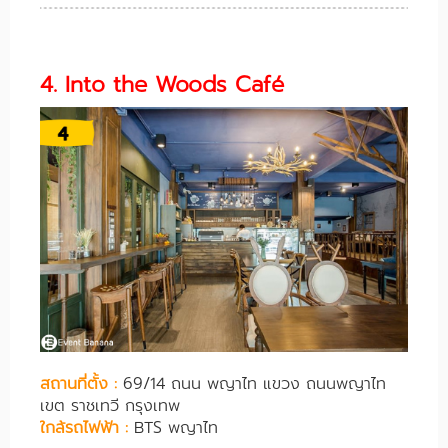
4. Into the Woods Café
สถานที่ตั้ง :
69/14 ถนน พญาไท แขวง ถนนพญาไท
เขต ราชเทวี กรุงเทพ
ใกล้รถไฟฟ้า :
BTS พญาไท