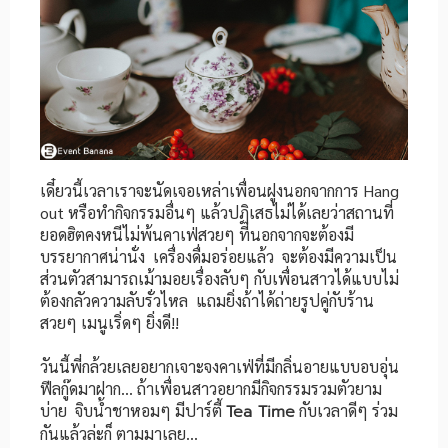
เดี๋ยวนี้เวลาเราจะนัดเจอเหล่าเพื่อนฝูงนอกจากการ Hang
out หรือทำกิจกรรมอื่นๆ แล้วปฏิเสธไม่ได้เลยว่าสถานที่
ยอดฮิตคงหนีไม่พ้นคาเฟ่สวยๆ ที่นอกจากจะต้องมี
บรรยากาศน่านั่ง เครื่องดื่มอร่อยแล้ว จะต้องมีความเป็น
ส่วนตัวสามารถเม้ามอยเรื่องลับๆ กับเพื่อนสาวได้แบบไม่
ต้องกลัวความลับรั่วไหล แถมยิ่งถ้าได้ถ่ายรูปคู่กับร้าน
สวยๆ เมนูเริ่ดๆ ยิ่งดี!!
วันนี้พี่กล้วยเลยอยากเจาะจงคาเฟ่ที่มีกลิ่นอายแบบอบอุ่น
ฟีลกู๊ดมาฝาก… ถ้าเพื่อนสาวอยากมีกิจกรรมรวมตัวยาม
บ่าย จิบน้ำชาหอมๆ มีปาร์ตี้
Tea Time
กับเวลาดีๆ ร่วม
กันแล้วล่ะก็ ตามมาเลย…