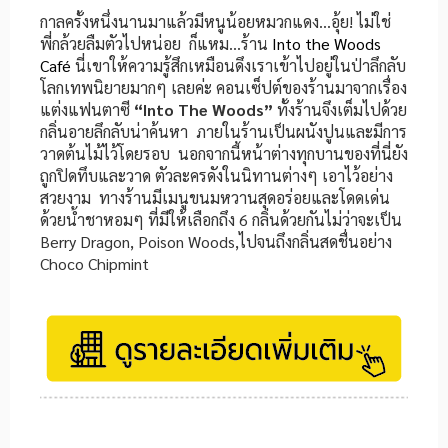
กาลครั้งหนึ่งนานมาแล้วมีหนูน้อยหมวกแดง…อุ้ย! ไม่ใช่
พี่กล้วยลืมตัวไปหน่อย ก็แหม…ร้าน
Into the Woods
Café
นี่เขาให้ความรู้สึกเหมือนดึงเราเข้าไปอยู่ในป่าลึกลับ
โลกเทพนิยายมากๆ เลยค่ะ คอนเซ็ปต์ของร้านมาจากเรื่อง
แต่งแฟนตาซี
“Into The Woods”
ทั้งร้านจึงเต็มไปด้วย
กลิ่นอายลึกลับน่าค้นหา ภายในร้านเป็นผนังปูนและมีการ
วาดต้นไม้ไว้โดยรอบ นอกจากนี้หน้าต่างทุกบานของที่นี่ยัง
ถูกปิดทึบและวาด ตัวละครดังในนิทานต่างๆ เอาไว้อย่าง
สวยงาม ทางร้านมีเมนูขนมหวานสุดอร่อยและโดดเด่น
ด้วยน้ำชาหอมๆ ที่มีให้เลือกถึง 6 กลิ่นด้วยกันไม่ว่าจะเป็น
Berry Dragon, Poison Woods,ไปจนถึงกลิ่นสดชื่นอย่าง
Choco Chipmint