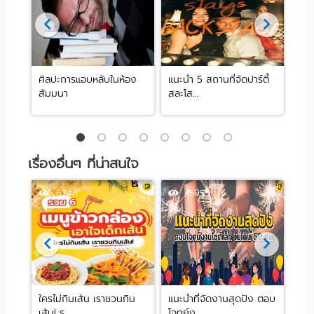
ศิลปะการแอบหลับในห้อง
แนะนำ 5 สถานที่จัดปาร์ตี้
[รีว
สัมมนา
สละโส...
by .
เรื่องอื่นๆ ที่น่าสนใจ
6748
15953
ดงาน
ใครไม่กินเส้น เราชวนกิน
แนะนำที่จัดงานสุดปัง ตอบ
'Cl
เส้น! ร...
โจทย์ง...
ผลิ