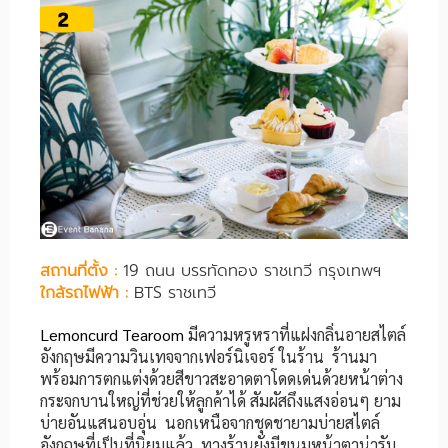
สถานที่ตั้ง :
19 ถนน บรรทัดทอง ราชเทวี กรุงเทพฯ
ใกล้รถไฟฟ้า :
BTS ราชเทวี
Lemoncurd Tearoom
มีความหรูหราที่แฝงกลิ่นอายสไตล์
อังกฤษมีความวินเทจจากเฟอร์นิเจอร์ ในร้าน ร้านมา
พร้อมการตกแต่งด้วยสีขาวสะอาดตาโดดเด่นด้วยหน้าต่าง
กระจกบานใหญ่ที่ช่วยให้ลูกค้าได้ สัมผัสถึงแสงอ่อนๆ ยาม
บ่ายอันแสนอบอุ่น นอกเหนือจากชุดชายามบ่ายสไตล์
อังกฤษที่เป็นที่นิยมแล้ว ทางร้านยังมีขนมหน้าตาน่ารับ