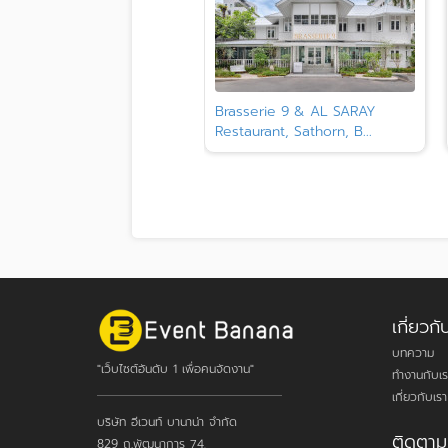
Brasserie 9 & AL SARAY
Restaurant, Sathorn, B...
เกี่ยว
บทความ
"เว็บไซต์อันดับ 1 เพื่อคนจัดงาน"
ทำงานกับเร
เกี่ยวกับเรา
บริษัท อีเวนท์ บานาน่า จำกัด
ติดตาม
829 ถ.พัฒนาการ 74,