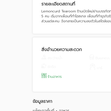
รายละเอียดสถานที่
Lemoncurd Tearoom ร้านเปิดใหม่ย่านบรรทัดทอง
5 คน เริ่มจากเพื่อนที่ทำโฮสเทล เพื่อนที่ทำธุร
ส่วนแต่ละคน จึงกลายเป็นความลงตัวในสไตล์ของร
บ่ายสไตล์อังกฤษ
สิ่งอำนวยความสะดวก
สระว่ายน้ำ
Business
ซักรีด
บาร์
ร้านอาหาร
ข้อมูลราคา
แพ็คเกจพื้นที่ + อาหาร