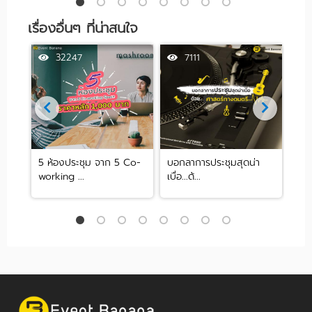
เรื่องอื่นๆ ที่น่าสนใจ
32247
7111
5 ห้องประชุม จาก 5 Co-
บอกลาการประชุมสุดน่า
วิธี
working ...
เบื่อ...ด้...
งาน.