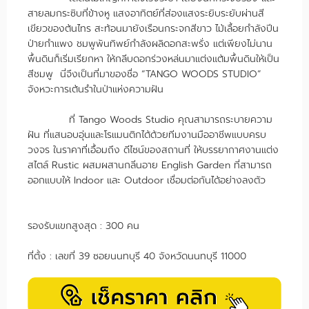
สายลมกระซิบที่ข้างหู แสงอาทิตย์ที่ส่องแสงระยิบระยับผ่านสี
เขียวของต้นไทร สะท้อนมายังเรือนกระจกสีขาว ไม้เลื้อยกำลังปีน
ป่ายกำแพง ชมพูพันทิพย์กำลังผลิดอกสะพรั่ง แต่เพียงไม่นาน
พื้นดินก็เริ่มเรียกหา ให้กลีบดอกร่วงหล่นมาแต่งแต้มพื้นดินให้เป็น
สีชมพู นี่จึงเป็นที่มาของชื่อ “TANGO WOODS STUDIO”
จังหวะการเต้นรำในป่าแห่งความฝัน
ที่ Tango Woods Studio คุณสามารถระบายความ
ฝัน ที่แสนอบอุ่นและโรแมนติกได้ด้วยทีมงานมืออาชีพแบบครบ
วงจร ในราคาที่เอื้อมถึง ดีไซน์ของสถานที่ ให้บรรยากาศงานแต่ง
สไตล์ Rustic ผสมผสานกลิ่นอาย English Garden ที่สามารถ
ออกแบบให้ Indoor และ Outdoor เชื่อมต่อกันได้อย่างลงตัว
รองรับแขกสูงสุด : 300 คน
ที่ตั้ง : เลขที่ 39 ซอยนนทบุรี 40 จังหวัดนนทบุรี 11000