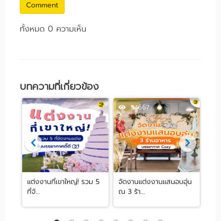
Comment
ทั้งหมด 0 ความเห็น
บทความที่เกี่ยวข้อง
63927
54667
จัด
แต่งงานที่เขาใหญ่! รวม 5
จัดงานแต่งงานแสนอบอุ่น
รวม
ที่จั...
ณ 3 ร้า...
หลาก