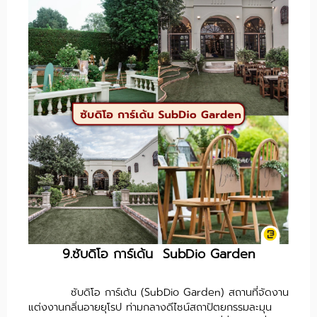
9.ซับดิโอ การ์เด้น SubDio Garden
ซับดิโอ การ์เด้น (SubDio Garden) สถานที่จัดงาน
แต่งงานกลิ่นอายยุโรป ท่ามกลางดีไซน์สถาปัตยกรรมละมุน