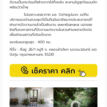
ดีงามเป็นกระท่อมที่สร้างจากไม้ทั้งหลัง สะพานอิฐสุดโรแมนติก
พร้อมวิวน้ำพุ
ไม่เฉพาะบรรยากาศ และ วิวถ่ายรูปนะคะ แต่ทีม
บริการของบ้านสวนพุดก็เป็นทีมมืออาชีพมากประสบการณ์ที่
ผ่านการจัดงานมาแล้วเป็นพันงาน eventbanana บอกเลย
ใครที่มองหาสถานที่จัดงานแต่งงานในสวนห้ามพลาดติดต่อ
เพื่อเข้าชมสถานที่จริงเด็ดขาด
รองรับแขกสูงสุด : 400 คน
ที่ตั้ง : ที่อยู่: 26/1 หมู่9 ถ. คลองลำเจียก แขวงนวมินทร์ เขต
บึงกุ่ม กรุงเทพมหานคร 10230