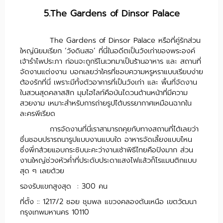
5.The Gardens of Dinsor Palace
The Gardens of Dinsor Palace หรือที่คู่รักส่วน
ใหญ่นิยมเรียก ‘วังดินสอ’ ที่นี่ในอดีตเป็นวังเก่าของพระองค์
เจ้ารำไพประภา ก่อนจะถูกรีโนเวทมาเป็นร้านอาหาร และ สถานที่
จัดงานแต่งงาน บอกเลยว่าใครที่ชอบความหรูหราแบบเรียบง่าย
ต้องรักที่นี่ เพราะมีทั้งตัวอาคารที่เป็นวังเก่า และ พื้นที่จัดงาน
ในสวนสุดคลาสสิก มุมไฮไลท์คือบันไดวนด้านหน้าที่มีความ
สวยงาม เหมาะสำหรับการถ่ายรูปได้บรรยากาศเหมือนฉากใน
ละครพีเรียด
การจัดงานที่นี่เราสามารถคุยกับทางสถานที่ได้เลยว่า
ชื่นชอบปรารถนารูปแบบงานแบบใด อาหารจัดเลี้ยงแบบไหน
ซึ่งพี่กล้วยแอบกระซิบนะคะว่างานเช้าพิธีไทยคือปังมาก ส่วน
งานใหญ่ช่วงหัวค่ำที่ประดับประดาแสงไฟแล้วก็โรแมนติกแบบ
สุด ๆ เลยด้วย
รองรับแขกสูงสุด : 300 คน
ที่ตั้ง :: 1217/2 ซอย ชุมพล แขวงคลองตันเหนือ เขตวัฒนา
กรุงเทพมหานคร 10110