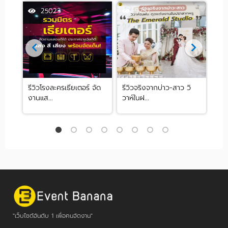
25023
9257
ปัง
รีวิวโรงละครเธียเตอร์ จัด
รีวิวจริงจากบ่าว-สาว วิ
อัพ
งานแส...
วาห์ในฝ...
แนวใ
"เว็บไซต์อันดับ 1 เพื่อคนจัดงาน"