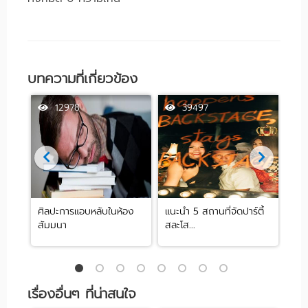
บทความที่เกี่ยวข้อง
12978
39497
ศิลปะการแอบหลับในห้อง
แนะนำ 5 สถานที่จัดปาร์ตี้
[รีว
สัมมนา
สละโส...
by .
เรื่องอื่นๆ ที่น่าสนใจ