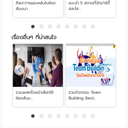
ศิลปะการแอบหลับในห้อง
แนะนำ 5 สถานที่จัดปาร์ตี้
[รีว
สัมมนา
สละโส...
by .
เรื่องอื่นๆ ที่น่าสนใจ
4203
38191
well
รวมพลครั้งหน้าเลือกใช้
รวมกิจกรรม Team
Ro
ห้องสัมม...
Building อัพเด...
5 ที