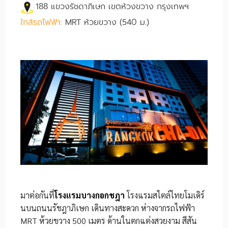
188 แขวงรัชดาภิเษก เขตห้วงขวาง กรุงเทพฯ
ใกล้รถไฟฟ้า:
MRT ห้วยขวาง (540 ม.)
มาต่อกันที่
โรงแรมบางกอกชฎา
โรงแรมสไตล์ไทยโมเดิร์
นบนถนนรัชฎาภิเษก เดินทางสะดวก ห่างจากรถไฟฟ้า
MRT ห้วยขวาง 500 เมตร ด้านในตกแต่งสวยงาม สีสัน