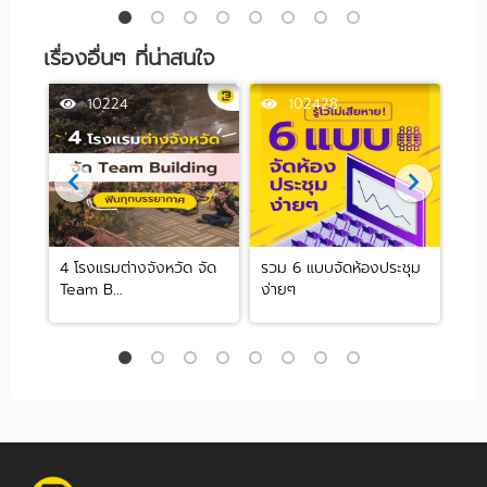
เรื่องอื่นๆ ที่น่าสนใจ
10224
102428
รือ
4 โรงแรมต่างจังหวัด จัด
รวม 6 แบบจัดห้องประชุม
Me
Team B...
ง่ายๆ
Con