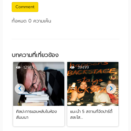
Comment
ทั้งหมด 0 ความเห็น
บทความที่เกี่ยวข้อง
12983
39499
ศิลปะการแอบหลับในห้อง
แนะนำ 5 สถานที่จัดปาร์ตี้
[รีว
สัมมนา
สละโส...
by .