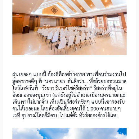
ฝุ่นเยอะๆ แบบนี้ ต้องดีท็อกซ์ร่างกาย พาเพื่อนร่วมงานไป
สูดอากาศดีๆ ที่ ‘นครนายก’ กันดีกว่า… พี่กล้วยขอชวนมาส
โลว์ไลฟ์กันที่
“
วังยาว ริเวอร์ไซด์รีสอร์ท
”
รีสอร์ทที่อยู่ใน
อ้อมกอดของขุนเขา (แต่ยังอยู่ในอำเภอเมืองนครนายกนะ
เดินทางไม่ยากจ้า) เห็นเป็นรีสอร์ทชิลๆ แบบนี้เขารองรับ
คนได้เยอะนะ โดยห้องจัดเลี้ยงจุคนได้ 1,000 คนสบายๆ
เวที อุปกรณ์โสตก็มีครบ ไปแต่ตัว ทัวร์ยกองค์กรได้เลย