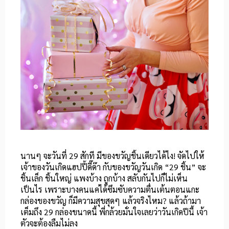
นานๆ จะวันที่ 29 สักที มีของขวัญชิ้นเดียวได้ไง! จัดไปให้
เจ้าของวันเกิดแฮปปี้ดี๊ด๊า กับของขวัญวันเกิด “29 ชิ้น” จะ
ชิ้นเล็ก ชิ้นใหญ่ แพงบ้าง ถูกบ้าง สลับกันไปก็ไม่เห็น
เป็นไร เพราะบางคนแค่ได้ซึมซับความตื่นเต้นตอนแกะ
กล่องของขวัญ ก็มีความสุขสุดๆ แล้วจริงไหม? แล้วถ้ามา
เต็มถึง 29 กล่องขนาดนี้ พี่กล้วยมั่นใจเลยว่าวันเกิดปีนี้ เจ้า
ตัวจะต้องลืมไม่ลง