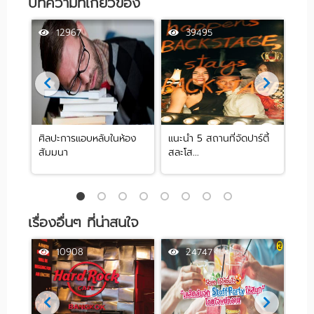
บทความที่เกี่ยวข้อง
12967
39495
ศิลปะการแอบหลับในห้อง
แนะนำ 5 สถานที่จัดปาร์ตี้
[รีว
สัมมนา
สละโส...
by .
เรื่องอื่นๆ ที่น่าสนใจ
10908
24747