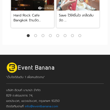
ห้าม
Hard Rock Cafe
Save ไว้ให้ชื่นใจ เคล็ดลับ
รวม
Bangkok ร้านจัด...
จัด ...
Ind
"เว็บไซต์อันดับ 1 เพื่อคนจัดงาน"
บริษัท อีเวนท์ บานาน่า จำกัด
829 ถ.พัฒนาการ 74,
เขตประเวศ, แขวงประเวศ, กรุงเทพฯ 10250
ติดต่อทีมงานที่
info@eventbanana.com