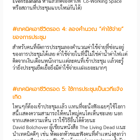
EventBanana
หาแล้วกดจองคาเฟ่ Co-Working Space
หรือสถานที่ประชุมแบบใหม่กันได้)
#
เทคนิคเอาชีวิตรอด
4:
ลองคำนวณ ”ค่าใช้จ่าย”
ของการประชุม
สำหรับคนที่จัดการประชุมลองคำนวณค่าใช้จ่ายที่ซ่อนอยู่
ของการประชุมได้เลย ค่าใช้จ่ายในที่นี้ไม่ใช่ค่าน้ำค่าไฟเเต่
คิดจากเงินเดือนพนักงานเเต่ละคนที่เข้าประชุม เเล้วจะรู้
ว่ายิ่งประชุมยืดเยื้อยิ่งมีค่าใช้จ่ายเเฝงเยอะมากๆ
#
เทคนิคเอาชีวิตรอด
5:
ใช้การประชุมเป็นเวทีเเจ้ง
เกิด
ไหนๆก็ต้องเข้าประชุมเเล้ว เเทนที่จะนั่งฟังเฉยๆใช้โอกา
สนี้เเสดงความสามารถให้คนใหญ่คนโตเห็นซะเลย นอก
จากเเสดงความเห็น เราใช้วิธีอื่นได้ด้วยนะ
David Bolchover ผู้เขียนหนังสือ The Living Dead เเนะ
นำเทคนิคดีๆ เช่น หัดผงกหัวขณะฟังคนที่ตำเเหน่งสูงกว่า