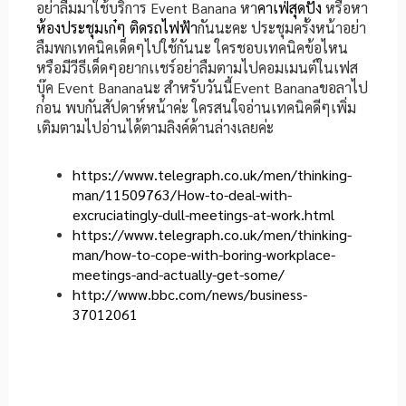
อย่าลืมมาใช้บริการ Event Banana หา
คาเฟ่สุดปัง
หรือหา
ห้องประชุมเก๋ๆ ติดรถไฟฟ้า
กันนะคะ ประชุมครั้งหน้าอย่า
ลืมพกเทคนิคเด็ดๆไปใช้กันนะ ใครชอบเทคนิคข้อไหน
หรือมีวีธีเด็ดๆอยากเเชร์อย่าลืมตามไปคอมเมนต์ในเฟส
บุ๊ค Event Bananaนะ สำหรับวันนี้Event Bananaขอลาไป
ก่อน พบกันสัปดาห์หน้าค่ะ ใครสนใจอ่านเทคนิคดีๆเพิ่ม
เติมตามไปอ่านได้ตามลิงค์ด้านล่างเลยค่ะ
https://www.telegraph.co.uk/men/thinking-
man/11509763/How-to-deal-with-
excruciatingly-dull-meetings-at-work.html
https://www.telegraph.co.uk/men/thinking-
man/how-to-cope-with-boring-workplace-
meetings-and-actually-get-some/
http://www.bbc.com/news/business-
37012061