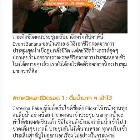
ตามติดชีวิตคนประชุมกลับมาอีกครั้ง สัปดาห์นี้
EventBanana ขอนำเสนอ 6 วิธีเอาชีวิตรอดจากการ
ประชุมสุดน่าเบื่อสูบพลังชีวิต เเต่ละวิธีสร้างสรรค์สุดๆ
บอกเลยว่านอกจากเราจะรอดชีวิตจากการประชุมหลายชัว
โมงได้สบายๆเเล้ว เรายังได้อะไรติดตัวออกจากห้องประชุม
มากกว่าที่คิด
#
เทคนิคเอาชีวิตรอด
1 :
ดื่มน้ำมาก ๆ เข้าไว้
Caterina Fake ผู้ก่อตั้งเว็บไซต์ชื่อดัง Flickr ให้พนักงานทุก
คนดื่มน้ำอย่างน้อย 1 ขวดก่อนเข้าประชุม นอกจากน้ำจะ
ทำให้สมองสดชื่นเเล้ว ซีอีโอคนดังยังมองว่ากินน้ำเข้าไป 1
ขวดเต็มๆขนาดนี้ ประชุมกันไม่ได้นานหรอก ทุกคนรีบเข้า
ประเด็นสำคัญไม่ออกนอกเรื่อง ไม่อย่างนั้นกระเพาะ