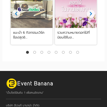
ng
แนะนำ 6 กิจกรรมเวิร์ค
รวมความหมายดอกไม้ที่
รวม
ช็อปสุดชิ...
นิยมใช้ในง...
สัมม
"เว็บไซต์อันดับ 1 เพื่อคนจัดงาน"
บริษัท อีเวนท์ บานาน่า จำกัด