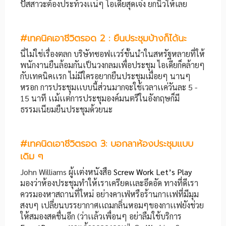
ปัสสาวะต้องประท้วงเเน่ๆ ไอเดียสุดเจ๋ง ยกนิ้วให้เลย
#
เทคนิคเอาชีวิตรอด
2 :
ยืนประชุมบ้างก็ได้นะ
นี่ไม่ใช่เรื่องตลก บริษัทซอฟเเวร์ชั้นนำในสหรัฐหลายที่ให้
พนักงานยืนล้อมกันเป็นวงกลมเพื่อประชุม ไอเดียก็คล้ายๆ
กับเทคนิคเเรก ไม่มีใครอยากยืนประชุมเมื่อยๆ นานๆ
หรอก การประชุมเเบบนี้ส่วนมากจะใช้เวลาเเค่วันละ 5 -
15 นาที เเม้เเต่การประชุมองค์มนตรีในอังกฤษก็มี
ธรรมเนียมยืนประชุมด้วยนะ
#
เทคนิดเอาชีวิตรอด
3:
บอกลาห้องประชุมเเบบ
เดิม ๆ
John Williams ผู้เเต่งหนังสือ
Screw Work Let’s Play
มองว่าห้องประชุมทำให้เราเครียดเเละอึดอัด ทางที่ดีเรา
ควรมองหาสถานที่ใหม่ อย่างคาเฟ่หรือร้านกาเเฟที่มีมุม
สงบๆ เปลี่ยนบรรยากาศเเถมกลิ่นหอมๆของกาเเฟยังช่วย
ให้สมองสดชื่นอีก (ว่าเเล้วเพื่อนๆ อย่าลืมใช้บริการ