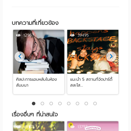
บทความที่เกี่ยวข้อง
12967
39495
ศิลปะการแอบหลับในห้อง
แนะนำ 5 สถานที่จัดปาร์ตี้
[รีว
สัมมนา
สละโส...
by .
เรื่องอื่นๆ ที่น่าสนใจ
18887
13793