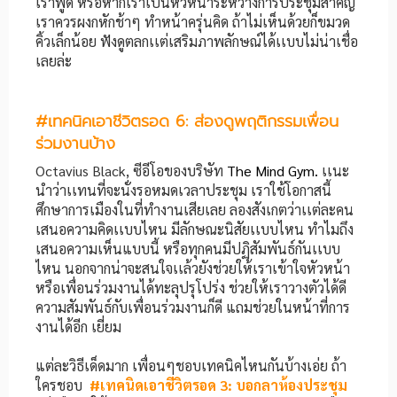
เราพูด หรือหากเราเป็นหัวหน้าระหว่างการประชุมสำคัญ
เราควรผงกหักช้าๆ ทำหน้าครุ่นคิด ถ้าไม่เห็นด้วยก็ขมวด
คิ้วเล็กน้อย ฟังดูตลกเเต่เสริมภาพลักษณ์ได้เเบบไม่น่าเชื่อ
เลยล่ะ
#
เทคนิคเอาชีวิตรอด
6: ส่องดูพฤติกรรมเพื่อน
ร่วมงานบ้าง
Octavius Black, ซีอีโอของบริษัท
The Mind Gym.
เเนะ
นำว่าเเทนที่จะนั่งรอหมดเวลาประชุม เราใช้โอกาสนี้
ศึกษาการเมืองในที่ทำงานเสียเลย ลองสังเกตว่าเเต่ละคน
เสนอความคิดเเบบไหน มีลักษณะนิสัยเเบบไหน ทำไมถึง
เสนอความเห็นแบบนี้ หรือทุกคนมีปฏิสัมพันธ์กันเเบบ
ไหน นอกจากน่าจะสนใจเเล้วยังช่วยให้เราเข้าใจหัวหน้า
หรือเพื่อนร่วมงานได้ทะลุปรุโปร่ง ช่วยให้เราวางตัวได้ดี
ความสัมพันธ์กับเพื่อนร่วมงานก็ดี แถมช่วยในหน้าที่การ
งานได้อีก เยี่ยม
แต่ละวิธีเด็ดมาก เพื่อนๆชอบเทคนิคไหนกันบ้างเอ่ย ถ้า
ใครชอบ
#เทคนิดเอาชีวิตรอด 3: บอกลาห้องประชุม