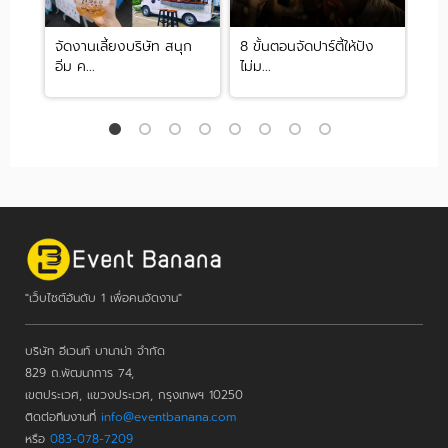
นา
จัดงานเลี้ยงบริษัท สนุก
8 ขั้นตอนจัดปาร์ตี้ให้ปัง
จัดป
อิ่ม ค...
ไม่ม...
ร...
"เว็บไซต์อันดับ 1 เพื่อคนจัดงาน"
บริษัท อีเวนท์ บานาน่า จำกัด
829 ถ.พัฒนาการ 74,
เขตประเวศ, แขวงประเวศ, กรุงเทพฯ 10250
ติดต่อทีมงานที่
info@eventbanana.com
หรือ
083-078-7209