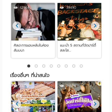
12964
39490
ศิลปะการแอบหลับในห้อง
แนะนำ 5 สถานที่จัดปาร์ตี้
[รีว
สัมมนา
สละโส...
by .
เรื่องอื่นๆ ที่น่าสนใจ
13320
25986