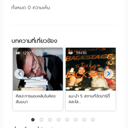
ทั้งหมด 0 ความเห็น
บทความที่เกี่ยวข้อง
12970
39496
ศิลปะการแอบหลับในห้อง
แนะนำ 5 สถานที่จัดปาร์ตี้
[รีว
สัมมนา
สละโส...
by .