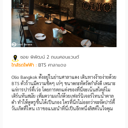
ซอย พิพัฒน์ 2 ถนนคอนแวนต์
ใกล้รถไฟฟ้า :
BTS ศาลาแดง
Olio Bangkok ตั้งอยู่ในย่านศาลาแดง เดินทางง๊ายง่ายด้วย
BTS ตัวร้านมีความชิคๆ เก๋ๆ ขนาดกะทัดรัดกำลังดี เหมาะ
แก่การปาร์ตี้เว่อ โดยการตกแต่งของที่นี่จะเน้นสไตล์โม
เดิร์นทันสมัย เพิ่มความเก๋ไก๋ด้วยเฟอร์นิเจอร์โทนน้ำตาล
ดำ ทำให้ดูหรูขึ้นได้เป็นกอง ใครที่นึกไม่ออกว่าจะจัดปาร์ตี้
วันเกิดที่ไหน เราขอแนะนำที่นี่เป็นอีกหนึ่งลิสต์ในใจคุณ