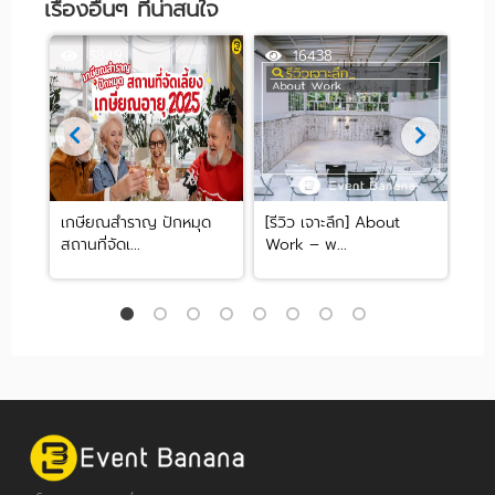
เรื่องอื่นๆ ที่น่าสนใจ
5849
16438
เกษียณสำราญ ปักหมุด
[รีวิว เจาะลึก] About
[รี
สถานที่จัดเ...
Work – พ...
Tre