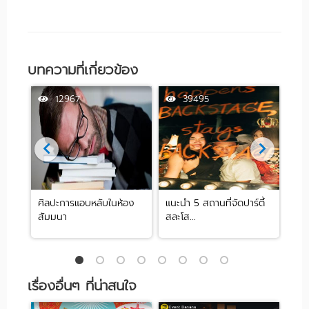
บทความที่เกี่ยวข้อง
12967
39495
ศิลปะการแอบหลับในห้อง
แนะนำ 5 สถานที่จัดปาร์ตี้
[รีว
สัมมนา
สละโส...
by .
เรื่องอื่นๆ ที่น่าสนใจ