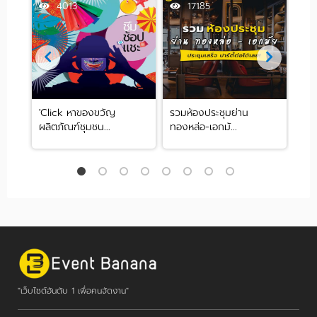
4013
17185
มมนา
'Click หาของขวัญ
รวมห้องประชุมย่าน
รวม
ผลิตภัณฑ์ชุมชน...
ทองหล่อ-เอกมั...
ได้ท
"เว็บไซต์อันดับ 1 เพื่อคนจัดงาน"