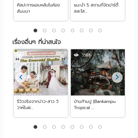
ศิลปะการแอบหลับในห้อง
แนะนำ 5 สถานที่จัดปาร์ตี้
[รีว
สัมมนา
สละโส...
by .
เรื่องอื่นๆ ที่น่าสนใจ
9257
3585
ราคา
รีวิวจริงจากบ่าว-สาว วิ
บ้านก้ามปู (Bankampu
ปัก
วาห์ในฝ...
Tropical ...
กับ 