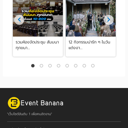
น
รวมห้องจัดประชุม สัมมนา
12 กิจกรรมน่ารัก ๆ ในวัน
พระ
ทุกขนา...
แต่งงา...
สไตล
"เว็บไซต์อันดับ 1 เพื่อคนจัดงาน"