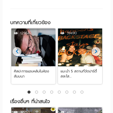
บทความที่เกี่ยวข้อง
12964
39490
ศิลปะการแอบหลับในห้อง
แนะนำ 5 สถานที่จัดปาร์ตี้
[รีว
สัมมนา
สละโส...
by .
เรื่องอื่นๆ ที่น่าสนใจ
32253
4102