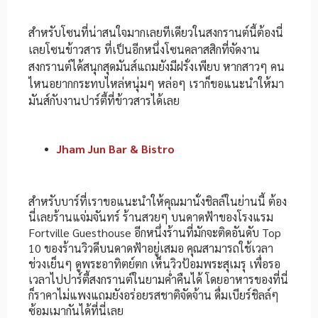
สำหรับโซนที่น่าสนใจมากเลยทีเดียวในสงกรานต์นี้ต้องนี่
เลยโซนข้าวสาร ที่เป็นอีกหนึ่งโซนคลาสสิกที่จัดงาน
สงกรานต์ได้สนุกสุดมันส์แถมยังมีฝรั่งเพียบ หากสาวๆ คน
ไหนอยากกระทบไหล่หนุ่มๆ หล่อๆ เราก็ขอแนะนำให้มา
มันส์กับงานปาร์ตี้ที่ข้าวสารได้เลย
Jham Jun Bar & Bistro
สำหรับบาร์ที่เราขอแนะนำให้คุณมานั่งชิลล์ในย่านนี้ ต้อง
นี่เลยร้านแจ่มจันทร์ ร้านสวยๆ บนดาดฟ้าของโรงแรม
Fortville Guesthouse อีกหนึ่งร้านที่มักจะติดอันดับ Top
10 ของร้านวิวดีบนดาดฟ้าอยู่เสมอ คุณสามารถใช้เวลา
ช่วงเย็นๆ ดูพระอาทิตย์ตก เห็นวิวป้อมพระสุเมรุ เพื่อรอ
เวลาไปปาร์ตี้สงกรานต์ในยามค่ำคืนได้ โดยอาหารของที่นี่
ก็ราคาไม่แพงแถมยังอร่อยรสชาติจัดจ้าน ดื่มเบียร์ชิลล์ๆ
ซ้อมเมากันได้ที่นี่เลย