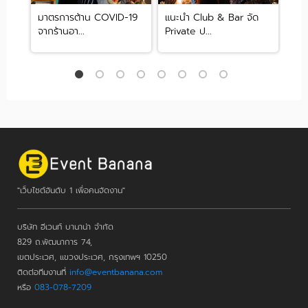
มุม
มาตรการต้าน COVID-19
แนะนำ Club & Bar จัด
จัด
จากร้านอา...
Private ป...
สบา
"เว็บไซต์อันดับ 1 เพื่อคนจัดงาน"
บริษัท อีเวนท์ บานาน่า จำกัด
829 ถ.พัฒนาการ 74,
เขตประเวศ, แขวงประเวศ, กรุงเทพฯ 10250
ติดต่อทีมงานที่
info@eventbanana.com
หรือ
083-078-7209