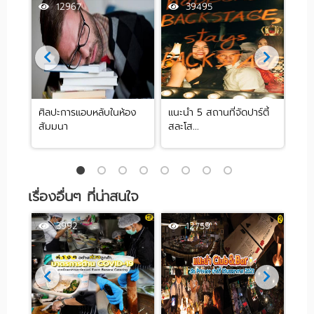
12967
39495
ศิลปะการแอบหลับในห้อง
แนะนำ 5 สถานที่จัดปาร์ตี้
[รีว
สัมมนา
สละโส...
by .
เรื่องอื่นๆ ที่น่าสนใจ
3992
12759