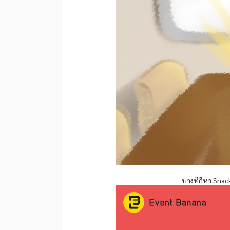
บางทีก็หา Snack