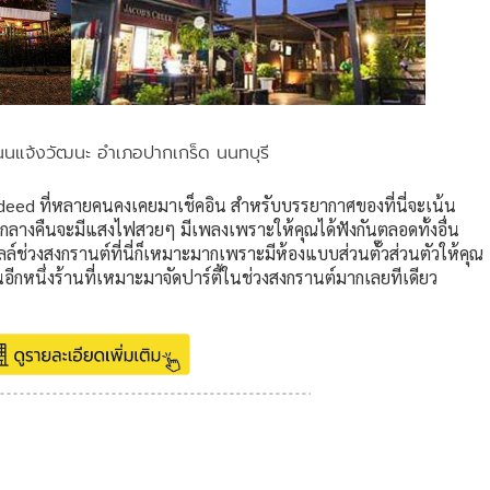
นแจ้งวัฒนะ อำเภอปากเกร็ด นนทบุรี
deed ที่หลายคนคงเคยมาเช็คอิน สำหรับบรรยากาศของที่นี่จะเน้น
นกลางคืนจะมีแสงไฟสวยๆ มีเพลงเพราะให้คุณได้ฟังกันตลอดทั้งอื่น
ลล์ช่วงสงกรานต์ที่นี่ก็เหมาะมากเพราะมีห้องแบบส่วนตั๊วส่วนตัวให้คุณ
็นอีกหนึ่งร้านที่เหมาะมาจัดปาร์ตี้ในช่วงสงกรานต์มากเลยทีเดียว