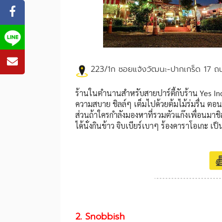
223/1ก ซอยแจ้งวัฒนะ-ปากเกร็ด 17 ถน
ร้านในตำนานสำหรับสายปาร์ตี้กับร้าน Yes In
ความสบาย ชิลล์ๆ เต็มไปด้วยต้มไม้ร่มรื่น ตอ
ส่วนถ้าใครกำลังมองหาที่รวมตัวแก๊งเพื่อนมาชิ
ได้นั่งกินข้าว จิบเบียร์เบาๆ ร้องคาราโอเกะ เป
2. Snobbish