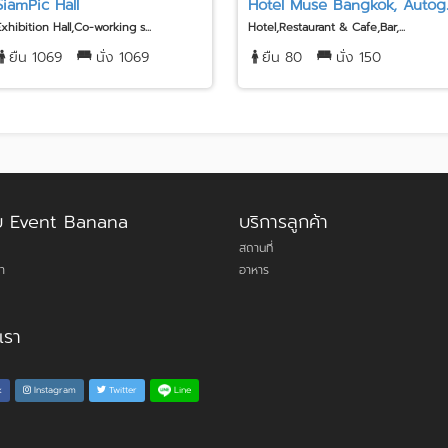
SiamPic Hall
Hotel Muse Bangkok, Autog..
Exhibition Hall,Co-working s...
Hotel,Restaurant & Cafe,Bar,...
ยืน 1069
นั่ง 1069
ยืน 80
นั่ง 150
กับ Event Banana
บริการลูกค้า
สถานที่
า
อาหาร
เรา
Line
k
Instagram
Twitter