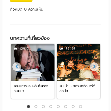
ทั้งหมด 0 ความเห็น
บทความที่เกี่ยวข้อง
12972
39496
ศิลปะการแอบหลับในห้อง
แนะนำ 5 สถานที่จัดปาร์ตี้
[รีว
สัมมนา
สละโส...
by .