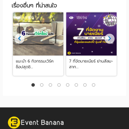
เรื่องอื่นๆ ที่น่าสนใจ
18890
18694
ร์ตี้
แนะนำ 6 กิจกรรมเวิร์ค
7 ที่จัดบายเนียร์ ย่านสีลม-
All
ช็อปสุดชิ...
สาท...
Thai