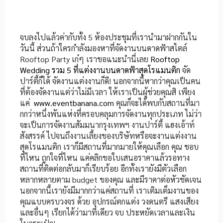
จบลงไปแล้วค่ากับทั้ง 5 ห้องประชุมที่เรานำมาฝากกันใน
วันนี้ ส่วนถ้าใครกำลังมองหาที่จัดงานบนดาดฟ้าสไตล์
Rooftop Party เก๋ๆ เราขอแนะนำนี่เลย
Rooftop
Wedding รวม 5 ที่แต่งงานบนดาดฟ้าสุดโรแมนติก
จัด
ปาร์ตี้ก็ได้ จัดงานแต่งงานก็ดี! นอกจากนี้หากว่าคุณเป็นคน
ที่ต้องจัดงานแต่ว่าไม่มีเวลา ให้เราเป็นผู้ช่วยคุณสิ เพียง
แค่
www.eventbanana.com
คุณก็จะได้พบกับสถานที่มา
กกว่าหนึ่งพันแห่งที่ครอบคลุมการจัดงานทุกประเภท ไม่ว่า
จะเป็นการจัดงานสัมมนากรุงเทพฯ งานปาร์ตี้ แฮงเอ้าท์
สังสรรค์ ไปจนถึงงานเลี้ยงของบริษัทหรือจะงานแต่งงาน
สุดโรแมนติก เราก็มีสถานที่มากมายให้คุณเลือก คุณ ชอบ
ที่ไหน ถูกใจที่ไหน แค่คลิกขอใบเสนอราคาแล้วรอทาง
สถานที่ติดต่อกลับมาก็เรียบร้อย อีกทั้งเรายังมีตัวเลือก
หลากหลายตาม budget ของคุณ และมีราคาต่อหัวชัดเจน
นอกจากนี้เรายังมีมากกว่าแค่สถานที่ เราเติมเต็มงานของ
คุณแบบครบวงจร ด้วย อุปกรณ์ตกแต่ง วงดนตรี แสงเสียง
และอื่นๆ เรียกได้ว่ามาที่เดียว จบ ประหยัดเวลาและเงิน