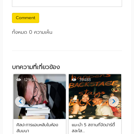
Comment
ทั้งหมด 0 ความเห็น
บทความที่เกี่ยวข้อง
12964
39488
ศิลปะการแอบหลับในห้อง
แนะนำ 5 สถานที่จัดปาร์ตี้
[รีว
สัมมนา
สละโส...
by .