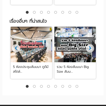
เรื่องอื่นๆ ที่น่าสนใจ
43800
47592
ชุม
5 ห้องประชุมสัมมนา ดูดีมี
รวม 5 ห้องสัมมนา Big
วันแ
สไตล์...
Size สัมม...
คุณแ