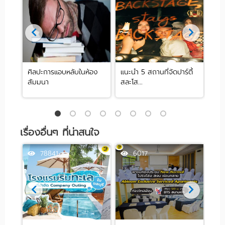
ศิลปะการแอบหลับในห้อง
แนะนำ 5 สถานที่จัดปาร์ตี้
[รีว
สัมมนา
สละโส...
by .
เรื่องอื่นๆ ที่น่าสนใจ
78841
6017