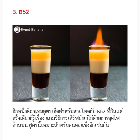
3. B52
อีกหนึ่งค็อกเทลสูตรเด็ดสำหรับสายโหดกับ B52 ที่กินแค่
ดริ้งเดียวก็รู้เรื่อง แถมวิธีการเสิร์ฟยังเก๋ไก๋ด้วยการจุดไฟ
ด้านบน สูตรนี้เหมาะสำหรับคนคอแข็งอีกเช่นกัน