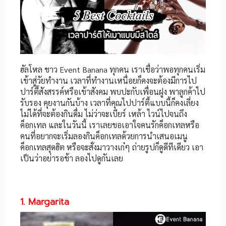
ฮัลโหล ชาว Event Banana ทุกคน เราเชื่อว่าพอทุกคนเริ่ม
เข้าสู่วัยทำงาน เวลาที่ทำงานเหนื่อยก็คงจะต้องมีการไป
ปาร์ตี้สังสรรค์หรือเข้าสังคม พบปะกับเพื่อนฝูง พาลูกค้าไป
รับรอง คุยงานกันบ้าง เวลาที่คุณไปปาร์ตี้แบบนี้ก็คงเลี่ยง
ไม่ได้ที่จะต้องกินดื่ม ไม่ว่าจะเบียร์ เหล้า ไวน์ไปจนถึง
ค็อกเทล และในวันนี้ เราเลยขอเอาใจคนรักค็อกเทลหรือ
คนที่อยากจะเริ่มลองกินค็อกเทลด้วยการนำเสนอเมนู
ค็อกเทลสุดฮิต หรือจะสั่งมาวางเก๋ๆ ถ่ายรูปก็ดูดีทีเดียว เอา
เป็นว่าอย่ารอช้า ลองไปดูกันเลย
1. Margarita