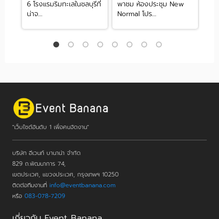
6 โรงแรมริมทะเลในชลบุรีที่
พาชม ห้องประชุม New
รวม
น่าจ...
Normal โปร...
โจทย
"เว็บไซต์อันดับ 1 เพื่อคนจัดงาน"
บริษัท อีเวนท์ บานาน่า จำกัด
829 ถ.พัฒนาการ 74,
เขตประเวศ, แขวงประเวศ, กรุงเทพฯ 10250
ติดต่อทีมงานที่
info@eventbanana.com
หรือ
083-078-7209
เกี่ยวกับ Event Banana