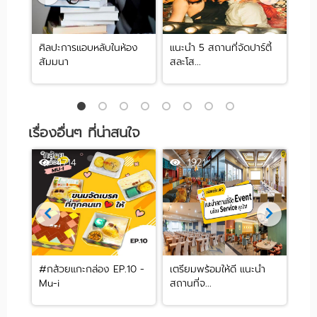
ศิลปะการแอบหลับในห้อง
แนะนำ 5 สถานที่จัดปาร์ตี้
[รีว
สัมมนา
สละโส...
by .
เรื่องอื่นๆ ที่น่าสนใจ
4714
1921
ing
#กล้วยแกะกล่อง EP.10 -
เตรียมพร้อมให้ดี แนะนำ
12 
Mu-i
สถานที่จ...
แต่ง