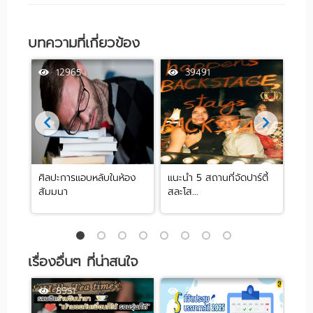
บทความที่เกี่ยวข้อง
12965
39491
ศิลปะการแอบหลับในห้อง
แนะนำ 5 สถานที่จัดปาร์ตี้
[รีว
สัมมนา
สละโส...
by .
เรื่องอื่นๆ ที่น่าสนใจ
8951
84626