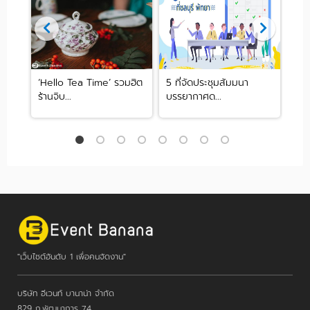
นบรร
‘Hello Tea Time’ รวมฮิต
5 ที่จัดประชุมสัมมนา
ฟื้
ร้านจิบ...
บรรยากาศด...
รวม
"เว็บไซต์อันดับ 1 เพื่อคนจัดงาน"
บริษัท อีเวนท์ บานาน่า จำกัด
829 ถ.พัฒนาการ 74,