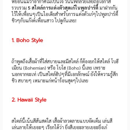
หย่อนแม้ว่าอากาศไม่เป็นใจ วันนี้พี่กล้วยเลยถือโอกาส
รวบรวม
5 สไตล์การแต่งตัวสุดเก๋ในพูลปาร์ตี้
มาฝากกัน
ไว้ให้เพื่อนๆเป็นไอเดียสำหรับการแต่งตัวเก๋ๆไปพูลปาร์ตี้
ชิวๆกับแก๊งค์เพื่อนสาว ไปดูกันเลย!
1. Boho Style
ถ้าพูดถึงเสื้อผ้าที่ใส่สบายและมีสไตล์ ก็ต้องยกให้สไตล์ โบฮี
เมียน (Bohemian) หรือ โบโฮ (Boho) นี้เลย เพราะ
นอกจากจะเท่ เป็นสไตล์ฮิปๆที่มีเอกลักษณ์ ยังให้ความรู้สึก
ชิว สบายๆ เหมาะแก่หน้าร้อนสุดๆไปเลย
2. Hawaii Style
สไตล์นี้เน้นสีสันสดใส เสื้อผ้าลวดลายแบบจัดเต็ม เล่นสี
เล่นลายให้เยอะๆ เรียกได้ว่า ยิ่งสีเยอะลายเยอะยิ่งเก๋