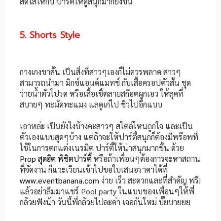
สดใสให้กับ ปาร์ตี้ให้ดูสนุกมากยิ่งขึ้น
5. Shorts Style
กางเกงขาสั้น เป็นสิ่งที่สาวๆเองก็ไม่ควรพลาด สาวๆ
สามารถนำมา มิกซ์แอนด์แมทช์ กับเสื้อครอปตัวสั้น ชุด
ว่ายน้ำตัวโปรด หรือเสื้อเชิ้ตลายสก๊อตผูกเอว ให้ลุคที่
สบายๆ ทะมัดทะแมง แลดูเก๋ไป ชิวไปอีกแบบ
เอาหล่ะ เป็นยังไงบ้างคะสาวๆ สไตล์ไหนถูกใจ และเป็น
ตัวเองแบบสุดๆบ้าง แต่ถ้าจะให้ปาร์ตี้สนุกก็ต้องมีพร๊อพที่
ใช้ในการตกแต่งเนรมิต ปาร์ตี้ให้น่าสนุกมากขึ้น ด้วย
Prop สุดฮิต พิชิตปาร์ตี้
หรือถ้าเพื่อนๆต้องการจะหาสถาน
ที่จัดงาน ก็แวะเวียนเข้าไปขอใบเสนอราคาได้ที่
www.eventbanana.com
ง่าย เร็ว สะดวกและที่สำคัญ ฟรี!
แล้วอย่าลืมมาแชร์ Pool party ในแบบของเพื่อนๆให้พี่
กล้วยฟังน้า วันนี้พี่กล้วยไปละค่า เจอกันใหม่ บั๊ยบายยย