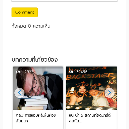
Comment
ทั้งหมด 0 ความเห็น
บทความที่เกี่ยวข้อง
12977
39496
ศิลปะการแอบหลับในห้อง
แนะนำ 5 สถานที่จัดปาร์ตี้
[รีว
สัมมนา
สละโส...
by .