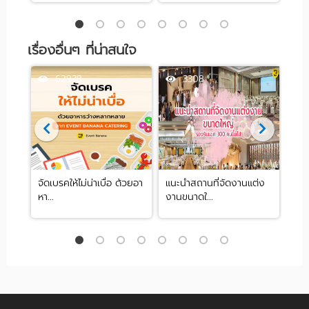
เรื่องอื่นๆ ที่น่าสนใจ
62938
3308
จัดเบรคให้ไม่น่าเบื่อ ด้วยอา
แนะนำสถานที่จัดงานแต่ง
อาห
หา...
งานขนาดใ...
นา ท