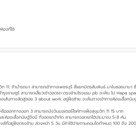
้องที่ใช้
ท 11. ถ้านำรถมา สามารถเข้าทางเพชรบุรี สี่แยกมิตรสัมพันธ์ มาในซอยนานา ซึ
าลบำรุงราษฎร์ สามารถเลี้ยวเข้าจอดรถ ตรงข้ามโรงแรม pb จะเห็น ไป Hapa spa
เส้นทางลัดสู่ซอย 3 about work อยู่ฝั่งซ้าย จะเห็นทางเข้าทางห้องเสื้อกนิษฐ
รือออกทางออก 3 สามารถนั่งวินมอเตอร์ไซค์ทางฝั่งสุขุมวิท 11 15 บาท
ะห้องเสื้อกนิษฐ์จึงมี ที่จอดรถจำกัด สามารถจอดรถได้ประมาณ 5-8 คัน
งส์ที่อยู่ฝั่งตรงข้าม ล่วงหน้า 5 วัน มีค่าใช้จ่ายตามคอนโดกำหนด 100 ถึง 20