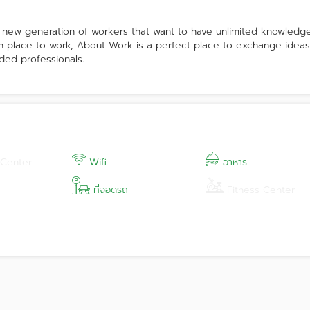
 new generation of workers that want to have unlimited knowledg
n place to work, About Work is a perfect place to exchange ideas
ded professionals.
 Center
Wifi
อาหาร
ที่จอดรถ
Fitness Center