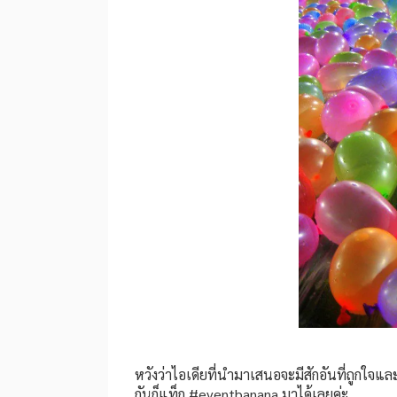
หวังว่าไอเดียที่นำมาเสนอจะมีสักอันที่ถูกใ
กันก็แท็ก #eventbanana มาได้เลยค่ะ