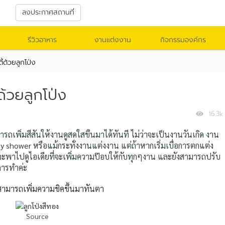
า
ลงประกาศสถานที่
รีวิวอาหาร
งานแต่งงาน
กิจกรรมองค์กร
ตี้ด้วยลูกโป่ง
้ด้วยลูกโป่ง
16.3k
รถเพิ่มสีสันให้งานดูสดใสขึ้นมาได้ทันที ไม่ว่าจะเป็นงานวันเกิด งาน
aby shower หรือแม้กระทั่งงานแต่งงาน แต่ถ้าหากเริ่มเบื่อการตกแต่ง
จะพาไปดูไอเดียที่จะเพิ่มความป๊อบให้กับทุกๆงาน และยังสามารถปรับ
นการทำค่ะ
็สามารถเพิ่มความชิคขึ้นมาทันตา
Source