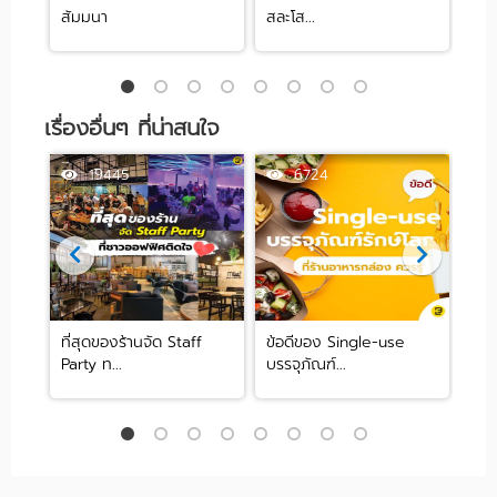
สัมมนา
สละโส...
by .
เรื่องอื่นๆ ที่น่าสนใจ
19445
6724
ที่สุดของร้านจัด Staff
ข้อดีของ Single-use
แนะ
Party ท...
บรรจุภัณฑ์...
โจทย