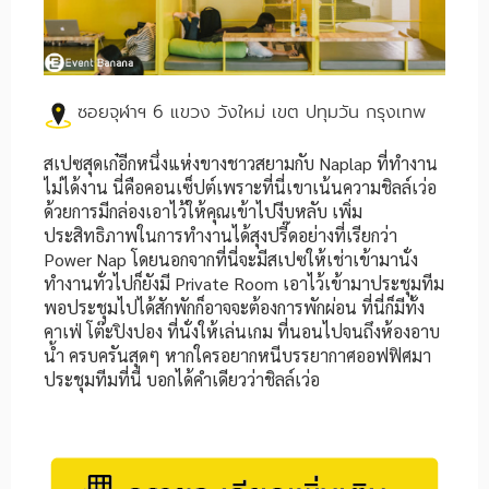
ซอยจุฬาฯ 6 แขวง วังใหม่ เขต ปทุมวัน กรุงเทพ
สเปซสุดเก๋อีกหนึ่งแห่งขางชาวสยามกับ Naplap ที่ทำงาน
ไม่ได้งาน นี่คือคอนเซ็ปต์เพราะที่นี่เขาเน้นความชิลล์เว่อ
ด้วยการมีกล่องเอาไว้ให้คุณเข้าไปงีบหลับ เพิ่ม
ประสิทธิภาพในการทำงานได้สุงปรี๊ดอย่างที่เรียกว่า
Power Nap โดยนอกจากที่นี่จะมีสเปซให้เช่าเข้ามานั่ง
ทำงานทั่วไปก็ยังมี Private Room เอาไว้เข้ามาประชุมทีม
พอประชุมไปได้สักพักก็อาจจะต้องการพักผ่อน ที่นี่ก็มีทั้ง
คาเฟ่ โต๊ะปิงปอง ที่นั่งให้เล่นเกม ที่นอนไปจนถึงห้องอาบ
น้ำ ครบครันสุดๆ หากใครอยากหนีบรรยากาศออฟฟิศมา
ประชุมทีมที่นี่ บอกได้คำเดียวว่าชิลล์เว่อ