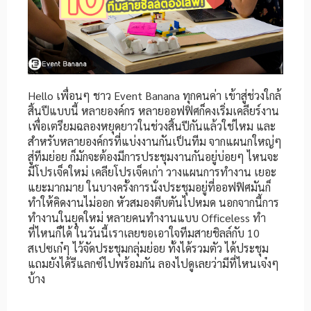
Hello เพื่อนๆ ชาว Event Banana ทุกคนค่า เข้าสู่ช่วงใกล้
สิ้นปีแบบนี้ หลายองค์กร หลายออฟฟิศก็คงเริ่มเคลียร์งาน
เพื่อเตรียมฉลองหยุดยาวในช่วงสิ้นปีกันแล้วใช่ไหม และ
สำหรับหลายองค์กรที่แบ่งงานกันเป็นทีม จากแผนกใหญ่ๆ
สู่ทีมย่อย ก็มักจะต้องมีการประชุมงานกันอยู่บ่อยๆ ไหนจะ
มีโปรเจ็คใหม่ เคลียโปรเจ็คเก่า วางแผนการทำงาน เยอะ
แยะมากมาย ในบางครั้งการนั่งประชุมอยู่ที่ออฟฟิศมันก็
ทำให้คิดงานไม่ออก หัวสมองตีบตันไปหมด นอกจากนี้การ
ทำงานในยุคใหม่ หลายคนทำงานแบบ Officeless ทำ
ที่ไหนก็ได้ ในวันนี้เราเลยขอเอาใจทีมสายชิลล์กับ 10
สเปซเก๋ๆ ไว้จัดประชุมกลุ่มย่อย ทั้งได้รวมตัว ได้ประชุม
แถมยังได้รีแลกซ์ไปพร้อมกัน ลองไปดูเลยว่ามีที่ไหนเจ๋งๆ
บ้าง