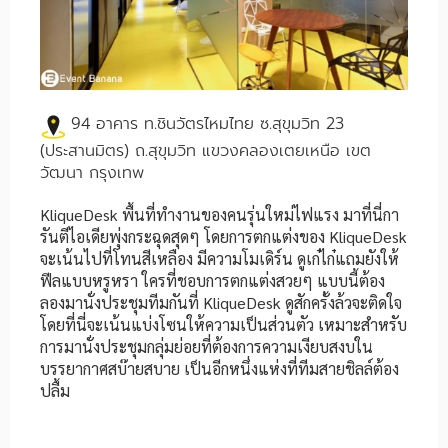
94 อาคาร ท.ชินวัตรไหมไทย ซ.สุขุมวิท 23
(ประสานมิตร) ถ.สุขุมวิท แขวงคลองเตยเหนือ เขต
วัฒนา กรุงเทพ
KliqueDesk พื้นที่ทำงานของคนรุ่นใหม่ไฟแรง มาที่นี่กา
รันตีไอเดียพุ่งกระฉุดสุดๆ โดยการตกแต่งของ KliqueDesk
จะเน้นไปที่โทนสีเหลือง มีความโมเดิร์น ดูเก๋ไก๋แถมยังให้
ฟีลแบบหรูหรา ใครที่ชอบการตกแต่งสวยๆ แบบนี้ต้อง
ลองมานั่งประชุมทีมกันที่ KliqueDesk ดูสักครั้งล้วจะติดใจ
โดยที่นี่จะเน้นแบ่งโซนให้ความเป็นส่วนตัว เหมาะสำหรับ
การมานั่งประชุมกลุ่มย่อยที่ต้องการความเงียบสงบใน
บรรยากาศสบ๊ายสบาย เป็นอีกหนึ่งแห่งที่ทีมสายชิลล์ต้อง
ปลื้ม