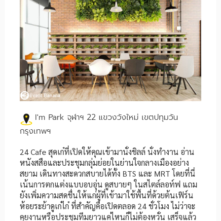
I'm Park จุฬาฯ 22 แขวงวังใหม่ เขตปทุมวัน
กรุงเทพฯ
24 Cafe สุดเก๋ที่เปิดให้คุณเข้ามานั่งชิลล์ นั่งทำงาน อ่าน
หนังสสือและประชุมกลุ่มย่อยในย่านใจกลางเมืองอย่าง
สยาม เดินทางสะดวกสบายได้ทั้ง BTS และ MRT โดยที่นี่
เน้นการตกแต่งแบบอบอุ่น ดูสบายๆ ในสไตล์ลอท์ฟ แถม
ยังเพิ่มความสดชื่นให้แก่ผู้ที่เข้ามาใช้พื้นที่ด้วยต้นเฟิร์น
ห้อยระย้าดูเก๋ไก๋ ที่สำคัญคือเปิดตลอด 24 ชั่วโมง ไม่ว่าจะ
คุยงานหรือประชุมทีมยาวแค่ไหนก็ไม่ต้องหวั่น เสร็จแล้ว