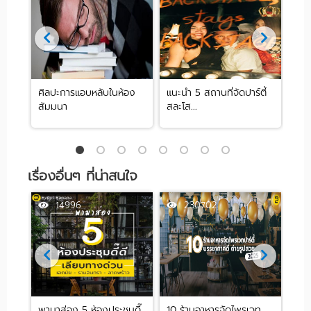
ศิลปะการแอบหลับในห้อง
แนะนำ 5 สถานที่จัดปาร์ตี้
[รีว
สัมมนา
สละโส...
by .
เรื่องอื่นๆ ที่น่าสนใจ
14996
230702
k
พามาส่อง 5 ห้องประชุมดี๊
10 ร้านอาหารจัดไพรเวท
รวม