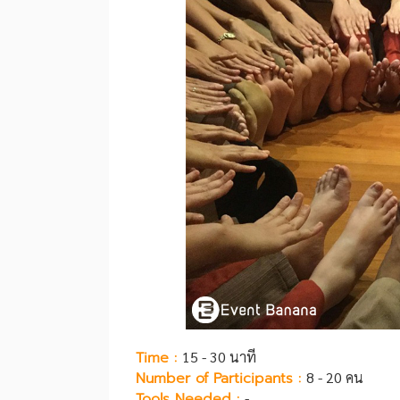
Time :
15 - 30 นาที
Number of Participants :
8 - 20 คน
Tools Needed :
-