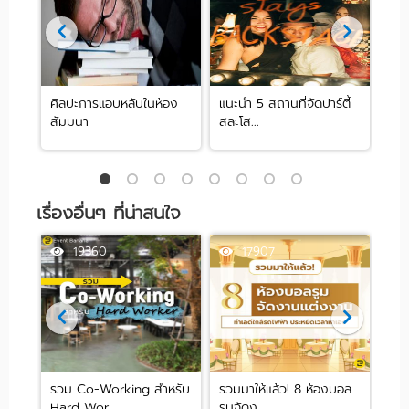
ศิลปะการแอบหลับในห้อง
แนะนำ 5 สถานที่จัดปาร์ตี้
[รีว
สัมมนา
สละโส...
by .
เรื่องอื่นๆ ที่น่าสนใจ
19360
17907
ปัง
รวม Co-Working สำหรับ
รวมมาให้แล้ว! 8 ห้องบอล
รวม
Hard Wor...
รูมจัดง...
ปาร์ต