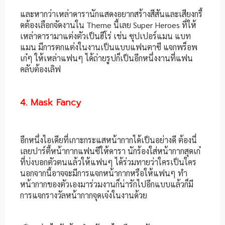
และหากว่าเหล่าดารานักแสดงอยากสร้างสีสันและเสียงกรี้
ดต้องเลือกจัดงานใน Theme นี้เลย Super Heroes ที่ให้
เหล่าดารามาแต่งตัวเป็นฮีโร่ เช่น ซุปเปอร์แมน แบท
แมน มีการตกแต่งในงานเป็นแบบแฟนตาซี แจกพร็อพ
เก๋ๆ ให้เหล่าแฟนๆ ได้ถ่ายรูปก็เป็นอีกหนึ่งงานที่แฟน
คลับต้องเลิฟ
4. Mask Fancy
อีกหนึ่งไอเดียที่เกาะกระแสหน้ากากได้เป็นอย่างดี ต้องนี่
เลยปาร์ตี้หน้ากากแฟนซีให้ดารา นักร้องใส่หน้ากากสุดเก๋
ที่บ่งบอกตัวตนแล้วให้แฟนๆ ได้ร่วมทายว่าใครเป็นใคร
นอกจากนี้อาจจะมีการแจกหน้ากากหรือให้แฟนๆ ทำ
หน้ากากของตัวเองมาร่วมงานก็น่ารักไปอีกแบบแล้วก็มี
การแจกรางวัลหน้ากากจุดเจ๋งในงานด้วย