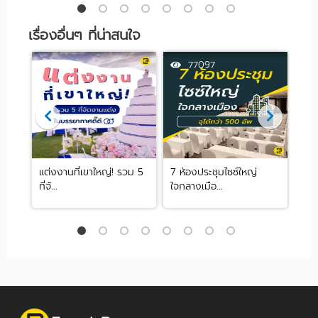
เรื่องอื่นๆ ที่น่าสนใจ
63910
77097
ตี้
แต่งงานที่เขาใหญ่! รวม 5
7 ห้องประชุมไซซ์ใหญ่
เปล
ที่จั...
ใจกลางเมือ...
ๆ ให้