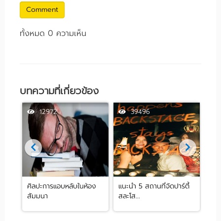
Comment
ทั้งหมด 0 ความเห็น
บทความที่เกี่ยวข้อง
12972
39496
ศิลปะการแอบหลับในห้อง
แนะนำ 5 สถานที่จัดปาร์ตี้
[รีว
สัมมนา
สละโส...
by .