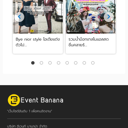
Bye nior style ไอเดียแต่ง
รวมน้ำม็อกเทลโนแอลสด
รวม
ตัวไป...
ชื่นคลายร้...
mee
"เว็บไซต์อันดับ 1 เพื่อคนจัดงาน"
บริษัท อีเวนท์ บานาน่า จำกัด