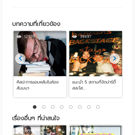
บทความที่เกี่ยวข้อง
12978
39497
ศิลปะการแอบหลับในห้อง
แนะนำ 5 สถานที่จัดปาร์ตี้
[รีว
สัมมนา
สละโส...
by .
เรื่องอื่นๆ ที่น่าสนใจ
19532
11531