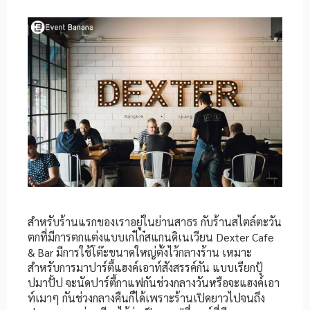
สำหรับร้านแรกของเราอยู่ในย่านสาธร กับร้านสไตล์ตะวัน
ตกที่มีการตกแต่งแบบเก๋ไก๋สแกนดิเนเวียน Dexter Cafe
& Bar มีการใช้โต๊ะขนาดใหญ่ตั้งไว้กลางร้าน เหมาะ
สำหรับการมาปาร์ตี้แฮงค์เอาท์สังสรรค์กัน แบบเรียกปุ้
ปมาปั้ป จะนัดปาร์ตี้กาแฟกันช่วงกลางวันหรือจะแฮงค์เอา
ท์เมาๆ กันช่วงกลางคืนก็ได้เพราะร้านเปิดยาวไปจนถึง