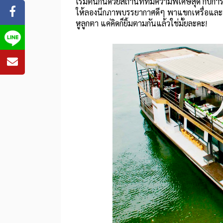
เริ่มต้นกันด้วยสถานที่ที่มีความพิเศษสุด กับก
ให้ลองนึกภาพบรรยากาศดีๆ พาแขกเหรื่อและคนท
หูลูกตา แค่คิดก็ยิ้มตามกันแล้วใช่มั้ยละคะ!