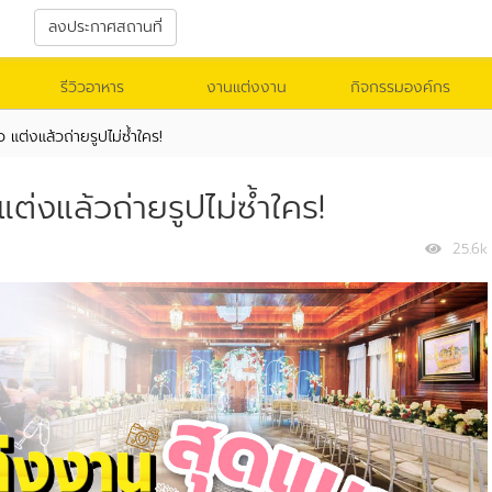
า
ลงประกาศสถานที่
รีวิวอาหาร
งานแต่งงาน
กิจกรรมองค์กร
แต่งแล้วถ่ายรูปไม่ซ้ำใคร!
่งแล้วถ่ายรูปไม่ซ้ำใคร!
25.6k