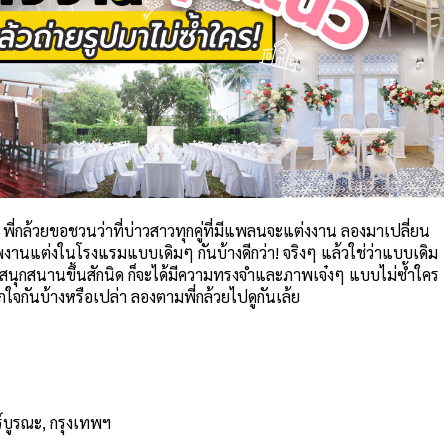
 พี่กล้วยขอชวนว่าที่บ่าวสาวทุกคู่ที่มีแพลนจะแต่งงาน ลองมาเปลี่ยน
พงานแต่งในโรงแรมแบบเดิมๆ กันบ้างดีกว่า! จริงๆ แล้วใช่ว่าแบบเดิม
และสนุกสนานขึ้นสักนิด ก็จะได้มีความทรงจำและภาพเจ๋งๆ แบบไม่ซ้ำใคร
ถูกใจกันบ้างหรือเปล่า ลองตามพี่กล้วยไปดูกันเล้ย
์
บูรณะ, กรุงเทพฯ