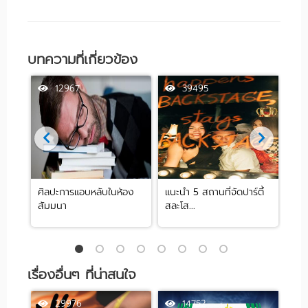
บทความที่เกี่ยวข้อง
12967
39495
ศิลปะการแอบหลับในห้อง
แนะนำ 5 สถานที่จัดปาร์ตี้
[รีว
สัมมนา
สละโส...
by .
เรื่องอื่นๆ ที่น่าสนใจ
29976
14752