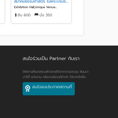
สมาคมธรรมศาสตร์ ในพระบรมร...
Staybridge Suites B
Exhibition Hall,Unique Venue...
Hotel,Meeting Room / Offic
ยืน 600
นั่ง 350
ยืน 80
นั่ง 80
สนใจร่วมเป็น Partner กับเรา
ให้สถานที่ของคุณสร้างรายได้จากงานประชุม สัมมนา
ปาร์ตี้ แต่งงาน หรืองานอีเวนท์ต่างๆ ได้มากยิ่งขึ้น
สนใจลงประกาศสถานที่